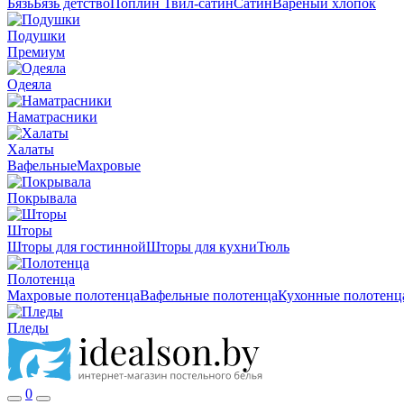
Бязь
Бязь детство
Поплин
Твил-сатин
Сатин
Вареный хлопок
Подушки
Премиум
Одеяла
Наматрасники
Халаты
Вафельные
Махровые
Покрывала
Шторы
Шторы для гостинной
Шторы для кухни
Тюль
Полотенца
Махровые полотенца
Вафельные полотенца
Кухонные полотенц
Пледы
0