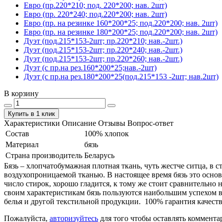
Евро (пр.220*210; под. 220*200; нав. 2шт)
Евро (пр. 220*240; под.220*200; нав. 2шт)
Евро (пр. на резинке 160*200*25; под.220*200; нав. 2шт)
Евро (пр. на резинке 180*200*25; под.220*200; нав. 2шт)
Дуэт (под.215*153-2шт; пр.220*210; нав.-2шт.)
Дуэт (под.215*153-2шт; пр.220*240; нав.-2шт.)
Дуэт (под.215*153-2шт; пр.220*260; нав.-2шт.)
Дуэт (с пр.на рез.160*200*25;нав.-2шт)
Дуэт (с пр.на рез.180*200*25(под.215*153 -2шт; нав.2шт)
В корзину
Купить в 1 клик
Характеристики
Описание
Отзывы
Вопрос-ответ
Состав
100% хлопок
Материал
бязь
Страна производитель
Беларусь
Бязь – хлопчатобумажная плотная ткань, чуть жестче ситца, в
воздухопроницаемой тканью. В настоящее время бязь это основ
число стирок, хорошо гладится, к тому же стоит сравнительно 
своим характеристикам бязь пользуются наибольшим успехом в
белья и другой текстильной продукции. 100% гарантия качеств
Пожалуйста,
авторизуйтесь
для того чтобы оставлять коммента