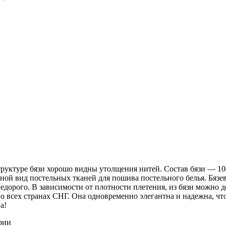
 структуре бязи хорошо видны утолщения нитей. Состав бязи ― 1
ной вид постельных тканей для пошива постельного белья. Бязев
недорого. В зависимости от плотности плетения, из бязи можно 
о всех странах СНГ. Она одновременно элегантна и надежна, чт
а!
рии