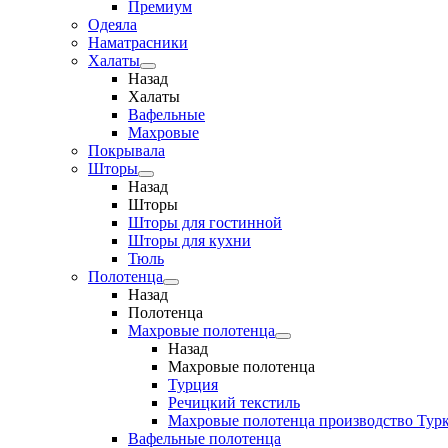
Премиум
Одеяла
Наматрасники
Халаты
Назад
Халаты
Вафельные
Махровые
Покрывала
Шторы
Назад
Шторы
Шторы для гостинной
Шторы для кухни
Тюль
Полотенца
Назад
Полотенца
Махровые полотенца
Назад
Махровые полотенца
Турция
Речицкий текстиль
Махровые полотенца производство Тур
Вафельные полотенца