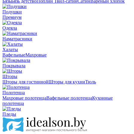
Бязь
Бязь детство
Поплин
Твил-сатин
Сатин
Вареный хлопок
Подушки
Премиум
Одеяла
Наматрасники
Халаты
Вафельные
Махровые
Покрывала
Шторы
Шторы для гостинной
Шторы для кухни
Тюль
Полотенца
Махровые полотенца
Вафельные полотенца
Кухонные
полотенца
Пледы