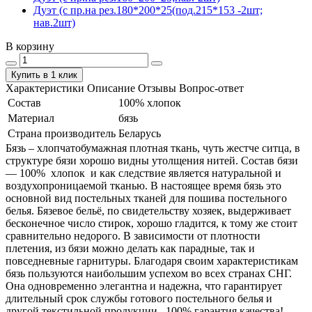
Дуэт (с пр.на рез.180*200*25(под.215*153 -2шт;
нав.2шт)
В корзину
Купить в 1 клик
Характеристики
Описание
Отзывы
Вопрос-ответ
Состав
100% хлопок
Материал
бязь
Страна производитель
Беларусь
Бязь – хлопчатобумажная плотная ткань, чуть жестче ситца, в
структуре бязи хорошо видны утолщения нитей. Состав бязи
― 100% хлопок и как следствие является натуральной и
воздухопроницаемой тканью. В настоящее время бязь это
основной вид постельных тканей для пошива постельного
белья. Бязевое бельё, по свидетельству хозяек, выдерживает
бесконечное число стирок, хорошо гладится, к тому же стоит
сравнительно недорого. В зависимости от плотности
плетения, из бязи можно делать как парадные, так и
повседневные гарнитуры. Благодаря своим характеристикам
бязь пользуются наибольшим успехом во всех странах СНГ.
Она одновременно элегантна и надежна, что гарантирует
длительный срок службы готового постельного белья и
другой текстильной продукции. 100% гарантия качества!