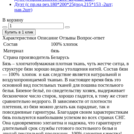
Дуэт (с пр.на рез.180*200*25(под.215*153 -2шт;
нав.2шт)
В корзину
Купить в 1 клик
Характеристики
Описание
Отзывы
Вопрос-ответ
Состав
100% хлопок
Материал
бязь
Страна производитель
Беларусь
Бязь – хлопчатобумажная плотная ткань, чуть жестче ситца, в
структуре бязи хорошо видны утолщения нитей. Состав бязи
― 100% хлопок и как следствие является натуральной и
воздухопроницаемой тканью. В настоящее время бязь это
основной вид постельных тканей для пошива постельного
белья. Бязевое бельё, по свидетельству хозяек, выдерживает
бесконечное число стирок, хорошо гладится, к тому же стоит
сравнительно недорого. В зависимости от плотности
плетения, из бязи можно делать как парадные, так и
повседневные гарнитуры. Благодаря своим характеристикам
бязь пользуются наибольшим успехом во всех странах СНГ.
Она одновременно элегантна и надежна, что гарантирует
длительный срок службы готового постельного белья и
другой текстильной продукции. 100% гарантия качества!