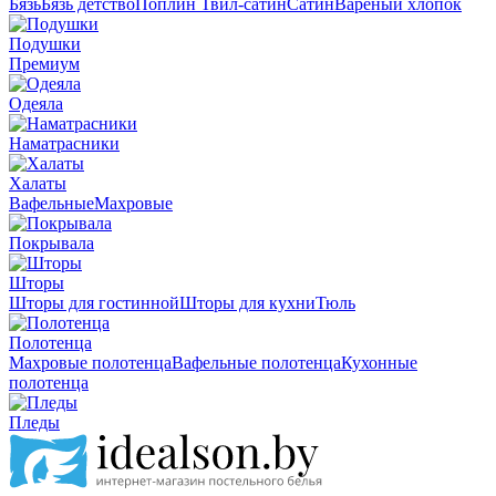
Бязь
Бязь детство
Поплин
Твил-сатин
Сатин
Вареный хлопок
Подушки
Премиум
Одеяла
Наматрасники
Халаты
Вафельные
Махровые
Покрывала
Шторы
Шторы для гостинной
Шторы для кухни
Тюль
Полотенца
Махровые полотенца
Вафельные полотенца
Кухонные
полотенца
Пледы