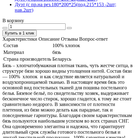
Дуэт (с пр.на рез.180*200*25(под.215*153 -2шт;
нав.2шт)
В корзину
Купить в 1 клик
Характеристики
Описание
Отзывы
Вопрос-ответ
Состав
100% хлопок
Материал
бязь
Страна производитель
Беларусь
Бязь – хлопчатобумажная плотная ткань, чуть жестче ситца, в
структуре бязи хорошо видны утолщения нитей. Состав бязи
― 100% хлопок и как следствие является натуральной и
воздухопроницаемой тканью. В настоящее время бязь это
основной вид постельных тканей для пошива постельного
белья. Бязевое бельё, по свидетельству хозяек, выдерживает
бесконечное число стирок, хорошо гладится, к тому же стоит
сравнительно недорого. В зависимости от плотности
плетения, из бязи можно делать как парадные, так и
повседневные гарнитуры. Благодаря своим характеристикам
бязь пользуются наибольшим успехом во всех странах СНГ.
Она одновременно элегантна и надежна, что гарантирует
длительный срок службы готового постельного белья и
другой текстильной продукции. 100% гарантия качества!