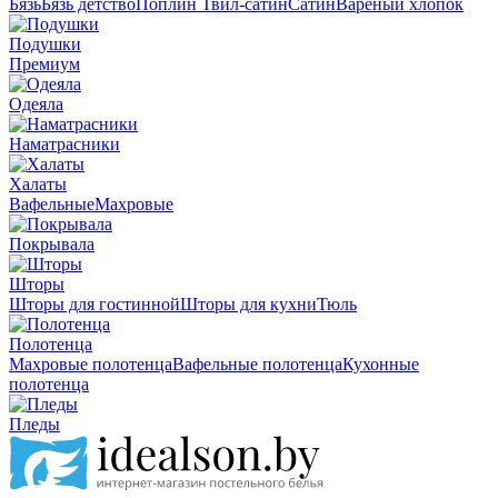
Бязь
Бязь детство
Поплин
Твил-сатин
Сатин
Вареный хлопок
Подушки
Премиум
Одеяла
Наматрасники
Халаты
Вафельные
Махровые
Покрывала
Шторы
Шторы для гостинной
Шторы для кухни
Тюль
Полотенца
Махровые полотенца
Вафельные полотенца
Кухонные
полотенца
Пледы