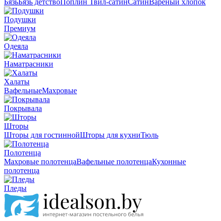
Бязь
Бязь детство
Поплин
Твил-сатин
Сатин
Вареный хлопок
Подушки
Премиум
Одеяла
Наматрасники
Халаты
Вафельные
Махровые
Покрывала
Шторы
Шторы для гостинной
Шторы для кухни
Тюль
Полотенца
Махровые полотенца
Вафельные полотенца
Кухонные
полотенца
Пледы