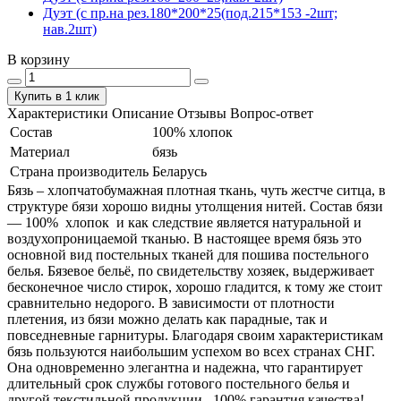
Дуэт (с пр.на рез.180*200*25(под.215*153 -2шт;
нав.2шт)
В корзину
Купить в 1 клик
Характеристики
Описание
Отзывы
Вопрос-ответ
Состав
100% хлопок
Материал
бязь
Страна производитель
Беларусь
Бязь – хлопчатобумажная плотная ткань, чуть жестче ситца, в
структуре бязи хорошо видны утолщения нитей. Состав бязи
― 100% хлопок и как следствие является натуральной и
воздухопроницаемой тканью. В настоящее время бязь это
основной вид постельных тканей для пошива постельного
белья. Бязевое бельё, по свидетельству хозяек, выдерживает
бесконечное число стирок, хорошо гладится, к тому же стоит
сравнительно недорого. В зависимости от плотности
плетения, из бязи можно делать как парадные, так и
повседневные гарнитуры. Благодаря своим характеристикам
бязь пользуются наибольшим успехом во всех странах СНГ.
Она одновременно элегантна и надежна, что гарантирует
длительный срок службы готового постельного белья и
другой текстильной продукции. 100% гарантия качества!