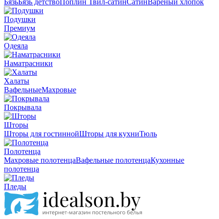
Бязь
Бязь детство
Поплин
Твил-сатин
Сатин
Вареный хлопок
Подушки
Премиум
Одеяла
Наматрасники
Халаты
Вафельные
Махровые
Покрывала
Шторы
Шторы для гостинной
Шторы для кухни
Тюль
Полотенца
Махровые полотенца
Вафельные полотенца
Кухонные
полотенца
Пледы