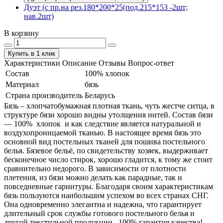
Дуэт (с пр.на рез.180*200*25(под.215*153 -2шт;
нав.2шт)
В корзину
Купить в 1 клик
Характеристики
Описание
Отзывы
Вопрос-ответ
Состав
100% хлопок
Материал
бязь
Страна производитель
Беларусь
Бязь – хлопчатобумажная плотная ткань, чуть жестче ситца, в
структуре бязи хорошо видны утолщения нитей. Состав бязи
― 100% хлопок и как следствие является натуральной и
воздухопроницаемой тканью. В настоящее время бязь это
основной вид постельных тканей для пошива постельного
белья. Бязевое бельё, по свидетельству хозяек, выдерживает
бесконечное число стирок, хорошо гладится, к тому же стоит
сравнительно недорого. В зависимости от плотности
плетения, из бязи можно делать как парадные, так и
повседневные гарнитуры. Благодаря своим характеристикам
бязь пользуются наибольшим успехом во всех странах СНГ.
Она одновременно элегантна и надежна, что гарантирует
длительный срок службы готового постельного белья и
другой текстильной продукции. 100% гарантия качества!