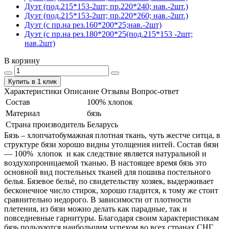
Дуэт (под.215*153-2шт; пр.220*240; нав.-2шт.)
Дуэт (под.215*153-2шт; пр.220*260; нав.-2шт.)
Дуэт (с пр.на рез.160*200*25;нав.-2шт)
Дуэт (с пр.на рез.180*200*25(под.215*153 -2шт;
нав.2шт)
В корзину
Купить в 1 клик
Характеристики
Описание
Отзывы
Вопрос-ответ
Состав
100% хлопок
Материал
бязь
Страна производитель
Беларусь
Бязь – хлопчатобумажная плотная ткань, чуть жестче ситца, в
структуре бязи хорошо видны утолщения нитей. Состав бязи
― 100% хлопок и как следствие является натуральной и
воздухопроницаемой тканью. В настоящее время бязь это
основной вид постельных тканей для пошива постельного
белья. Бязевое бельё, по свидетельству хозяек, выдерживает
бесконечное число стирок, хорошо гладится, к тому же стоит
сравнительно недорого. В зависимости от плотности
плетения, из бязи можно делать как парадные, так и
повседневные гарнитуры. Благодаря своим характеристикам
бязь пользуются наибольшим успехом во всех странах СНГ.