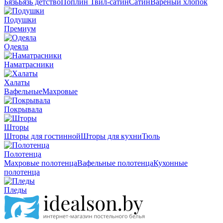
Бязь
Бязь детство
Поплин
Твил-сатин
Сатин
Вареный хлопок
Подушки
Премиум
Одеяла
Наматрасники
Халаты
Вафельные
Махровые
Покрывала
Шторы
Шторы для гостинной
Шторы для кухни
Тюль
Полотенца
Махровые полотенца
Вафельные полотенца
Кухонные
полотенца
Пледы