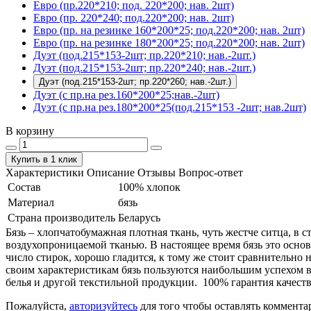
Евро (пр.220*210; под. 220*200; нав. 2шт)
Евро (пр. 220*240; под.220*200; нав. 2шт)
Евро (пр. на резинке 160*200*25; под.220*200; нав. 2шт)
Евро (пр. на резинке 180*200*25; под.220*200; нав. 2шт)
Дуэт (под.215*153-2шт; пр.220*210; нав.-2шт.)
Дуэт (под.215*153-2шт; пр.220*240; нав.-2шт.)
Дуэт (под.215*153-2шт; пр.220*260; нав.-2шт.)
Дуэт (с пр.на рез.160*200*25;нав.-2шт)
Дуэт (с пр.на рез.180*200*25(под.215*153 -2шт; нав.2шт)
В корзину
Купить в 1 клик
Характеристики
Описание
Отзывы
Вопрос-ответ
Состав
100% хлопок
Материал
бязь
Страна производитель
Беларусь
Бязь – хлопчатобумажная плотная ткань, чуть жестче ситца, в
воздухопроницаемой тканью. В настоящее время бязь это основ
число стирок, хорошо гладится, к тому же стоит сравнительно 
своим характеристикам бязь пользуются наибольшим успехом в
белья и другой текстильной продукции. 100% гарантия качеств
Пожалуйста,
авторизуйтесь
для того чтобы оставлять коммента