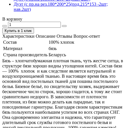
Дуэт (с пр.на рез.180*200*25(под.215*153 -2шт;
нав.2шт)
В корзину
Купить в 1 клик
Характеристики
Описание
Отзывы
Вопрос-ответ
Состав
100% хлопок
Материал
бязь
Страна производитель
Беларусь
Бязь – хлопчатобумажная плотная ткань, чуть жестче ситца, в
структуре бязи хорошо видны утолщения нитей. Состав бязи
― 100% хлопок и как следствие является натуральной и
воздухопроницаемой тканью. В настоящее время бязь это
основной вид постельных тканей для пошива постельного
белья. Бязевое бельё, по свидетельству хозяек, выдерживает
бесконечное число стирок, хорошо гладится, к тому же стоит
сравнительно недорого. В зависимости от плотности
плетения, из бязи можно делать как парадные, так и
повседневные гарнитуры. Благодаря своим характеристикам
бязь пользуются наибольшим успехом во всех странах СНГ.
Она одновременно элегантна и надежна, что гарантирует
длительный срок службы готового постельного белья и
другой текстильной продукции. 100% гарантия качества!