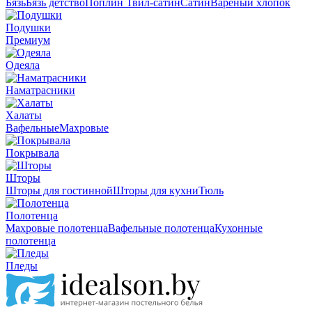
Бязь
Бязь детство
Поплин
Твил-сатин
Сатин
Вареный хлопок
Подушки
Премиум
Одеяла
Наматрасники
Халаты
Вафельные
Махровые
Покрывала
Шторы
Шторы для гостинной
Шторы для кухни
Тюль
Полотенца
Махровые полотенца
Вафельные полотенца
Кухонные
полотенца
Пледы