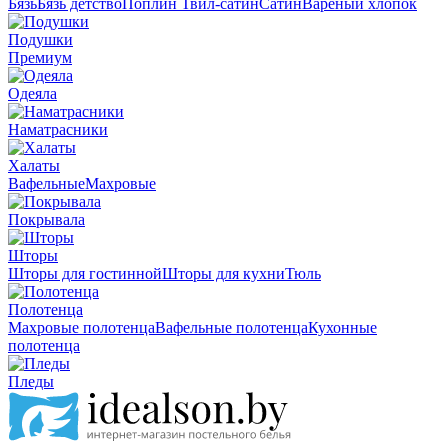
Бязь
Бязь детство
Поплин
Твил-сатин
Сатин
Вареный хлопок
Подушки
Премиум
Одеяла
Наматрасники
Халаты
Вафельные
Махровые
Покрывала
Шторы
Шторы для гостинной
Шторы для кухни
Тюль
Полотенца
Махровые полотенца
Вафельные полотенца
Кухонные
полотенца
Пледы