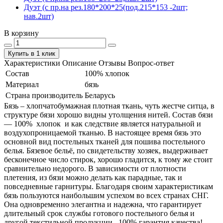
Дуэт (с пр.на рез.180*200*25(под.215*153 -2шт;
нав.2шт)
В корзину
Купить в 1 клик
Характеристики
Описание
Отзывы
Вопрос-ответ
Состав
100% хлопок
Материал
бязь
Страна производитель
Беларусь
Бязь – хлопчатобумажная плотная ткань, чуть жестче ситца, в
структуре бязи хорошо видны утолщения нитей. Состав бязи
― 100% хлопок и как следствие является натуральной и
воздухопроницаемой тканью. В настоящее время бязь это
основной вид постельных тканей для пошива постельного
белья. Бязевое бельё, по свидетельству хозяек, выдерживает
бесконечное число стирок, хорошо гладится, к тому же стоит
сравнительно недорого. В зависимости от плотности
плетения, из бязи можно делать как парадные, так и
повседневные гарнитуры. Благодаря своим характеристикам
бязь пользуются наибольшим успехом во всех странах СНГ.
Она одновременно элегантна и надежна, что гарантирует
длительный срок службы готового постельного белья и
другой текстильной продукции. 100% гарантия качества!