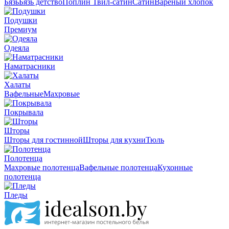
Бязь
Бязь детство
Поплин
Твил-сатин
Сатин
Вареный хлопок
Подушки
Премиум
Одеяла
Наматрасники
Халаты
Вафельные
Махровые
Покрывала
Шторы
Шторы для гостинной
Шторы для кухни
Тюль
Полотенца
Махровые полотенца
Вафельные полотенца
Кухонные
полотенца
Пледы