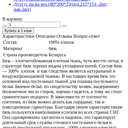
Дуэт (с пр.на рез.180*200*25(под.215*153 -2шт;
нав.2шт)
В корзину
Купить в 1 клик
Характеристики
Описание
Отзывы
Вопрос-ответ
Состав
100% хлопок
Материал
бязь
Страна производитель
Беларусь
Бязь – хлопчатобумажная плотная ткань, чуть жестче ситца, в
структуре бязи хорошо видны утолщения нитей. Состав бязи
― 100% хлопок и как следствие является натуральной и
воздухопроницаемой тканью. В настоящее время бязь это
основной вид постельных тканей для пошива постельного
белья. Бязевое бельё, по свидетельству хозяек, выдерживает
бесконечное число стирок, хорошо гладится, к тому же стоит
сравнительно недорого. В зависимости от плотности
плетения, из бязи можно делать как парадные, так и
повседневные гарнитуры. Благодаря своим характеристикам
бязь пользуются наибольшим успехом во всех странах СНГ.
Она одновременно элегантна и надежна, что гарантирует
длительный срок службы готового постельного белья и
другой текстильной продукции. 100% гарантия качества!