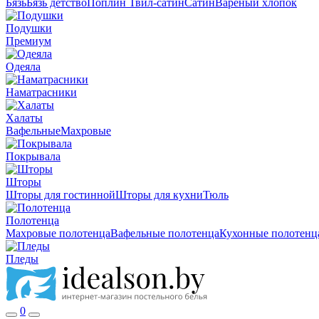
Бязь
Бязь детство
Поплин
Твил-сатин
Сатин
Вареный хлопок
Подушки
Премиум
Одеяла
Наматрасники
Халаты
Вафельные
Махровые
Покрывала
Шторы
Шторы для гостинной
Шторы для кухни
Тюль
Полотенца
Махровые полотенца
Вафельные полотенца
Кухонные полотенц
Пледы
0