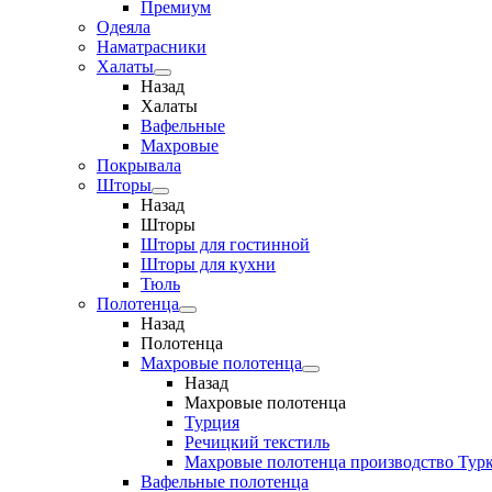
Премиум
Одеяла
Наматрасники
Халаты
Назад
Халаты
Вафельные
Махровые
Покрывала
Шторы
Назад
Шторы
Шторы для гостинной
Шторы для кухни
Тюль
Полотенца
Назад
Полотенца
Махровые полотенца
Назад
Махровые полотенца
Турция
Речицкий текстиль
Махровые полотенца производство Тур
Вафельные полотенца