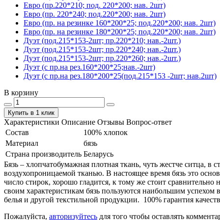
Евро (пр.220*210; под. 220*200; нав. 2шт)
Евро (пр. 220*240; под.220*200; нав. 2шт)
Евро (пр. на резинке 160*200*25; под.220*200; нав. 2шт)
Евро (пр. на резинке 180*200*25; под.220*200; нав. 2шт)
Дуэт (под.215*153-2шт; пр.220*210; нав.-2шт.)
Дуэт (под.215*153-2шт; пр.220*240; нав.-2шт.)
Дуэт (под.215*153-2шт; пр.220*260; нав.-2шт.)
Дуэт (с пр.на рез.160*200*25;нав.-2шт)
Дуэт (с пр.на рез.180*200*25(под.215*153 -2шт; нав.2шт)
В корзину
Купить в 1 клик
Характеристики
Описание
Отзывы
Вопрос-ответ
Состав
100% хлопок
Материал
бязь
Страна производитель
Беларусь
Бязь – хлопчатобумажная плотная ткань, чуть жестче ситца, в
воздухопроницаемой тканью. В настоящее время бязь это основ
число стирок, хорошо гладится, к тому же стоит сравнительно 
своим характеристикам бязь пользуются наибольшим успехом в
белья и другой текстильной продукции. 100% гарантия качеств
Пожалуйста,
авторизуйтесь
для того чтобы оставлять коммента