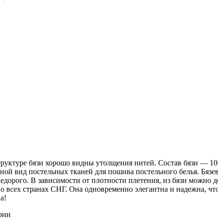
 структуре бязи хорошо видны утолщения нитей. Состав бязи ― 1
ной вид постельных тканей для пошива постельного белья. Бязев
недорого. В зависимости от плотности плетения, из бязи можно 
о всех странах СНГ. Она одновременно элегантна и надежна, чт
а!
рии