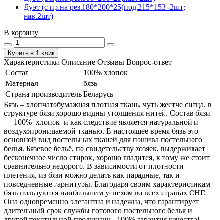
Дуэт (с пр.на рез.180*200*25(под.215*153 -2шт;
нав.2шт)
В корзину
Купить в 1 клик
Характеристики
Описание
Отзывы
Вопрос-ответ
Состав
100% хлопок
Материал
бязь
Страна производитель
Беларусь
Бязь – хлопчатобумажная плотная ткань, чуть жестче ситца, в
структуре бязи хорошо видны утолщения нитей. Состав бязи
― 100% хлопок и как следствие является натуральной и
воздухопроницаемой тканью. В настоящее время бязь это
основной вид постельных тканей для пошива постельного
белья. Бязевое бельё, по свидетельству хозяек, выдерживает
бесконечное число стирок, хорошо гладится, к тому же стоит
сравнительно недорого. В зависимости от плотности
плетения, из бязи можно делать как парадные, так и
повседневные гарнитуры. Благодаря своим характеристикам
бязь пользуются наибольшим успехом во всех странах СНГ.
Она одновременно элегантна и надежна, что гарантирует
длительный срок службы готового постельного белья и
другой текстильной продукции. 100% гарантия качества!