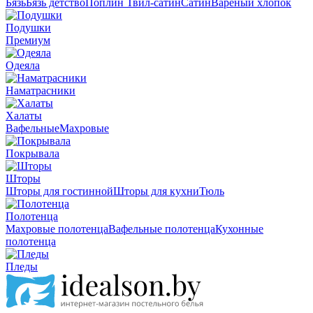
Бязь
Бязь детство
Поплин
Твил-сатин
Сатин
Вареный хлопок
Подушки
Премиум
Одеяла
Наматрасники
Халаты
Вафельные
Махровые
Покрывала
Шторы
Шторы для гостинной
Шторы для кухни
Тюль
Полотенца
Махровые полотенца
Вафельные полотенца
Кухонные
полотенца
Пледы