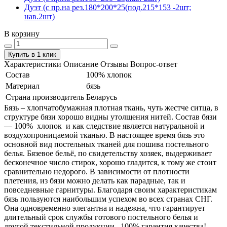
Дуэт (с пр.на рез.180*200*25(под.215*153 -2шт;
нав.2шт)
В корзину
Купить в 1 клик
Характеристики
Описание
Отзывы
Вопрос-ответ
Состав
100% хлопок
Материал
бязь
Страна производитель
Беларусь
Бязь – хлопчатобумажная плотная ткань, чуть жестче ситца, в
структуре бязи хорошо видны утолщения нитей. Состав бязи
― 100% хлопок и как следствие является натуральной и
воздухопроницаемой тканью. В настоящее время бязь это
основной вид постельных тканей для пошива постельного
белья. Бязевое бельё, по свидетельству хозяек, выдерживает
бесконечное число стирок, хорошо гладится, к тому же стоит
сравнительно недорого. В зависимости от плотности
плетения, из бязи можно делать как парадные, так и
повседневные гарнитуры. Благодаря своим характеристикам
бязь пользуются наибольшим успехом во всех странах СНГ.
Она одновременно элегантна и надежна, что гарантирует
длительный срок службы готового постельного белья и
другой текстильной продукции. 100% гарантия качества!