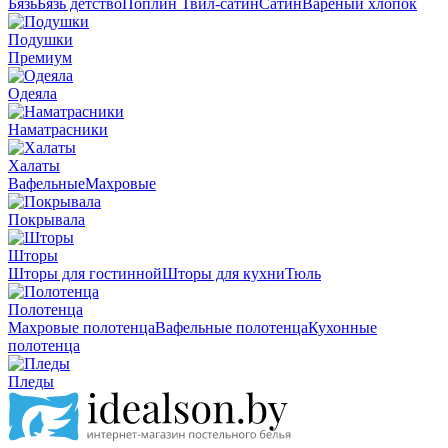
Бязь
Бязь детство
Поплин
Твил-сатин
Сатин
Вареный хлопок
Подушки
Премиум
Одеяла
Наматрасники
Халаты
Вафельные
Махровые
Покрывала
Шторы
Шторы для гостинной
Шторы для кухни
Тюль
Полотенца
Махровые полотенца
Вафельные полотенца
Кухонные
полотенца
Пледы