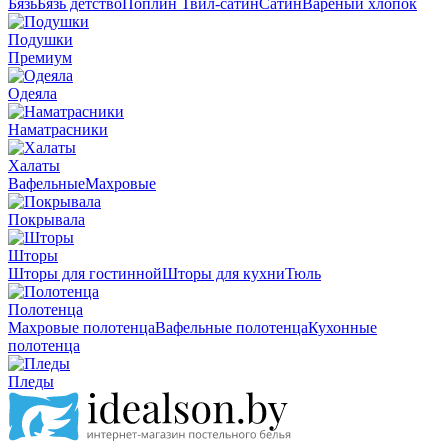
Бязь
Бязь детство
Поплин
Твил-сатин
Сатин
Вареный хлопок
Подушки
Премиум
Одеяла
Наматрасники
Халаты
Вафельные
Махровые
Покрывала
Шторы
Шторы для гостинной
Шторы для кухни
Тюль
Полотенца
Махровые полотенца
Вафельные полотенца
Кухонные
полотенца
Пледы