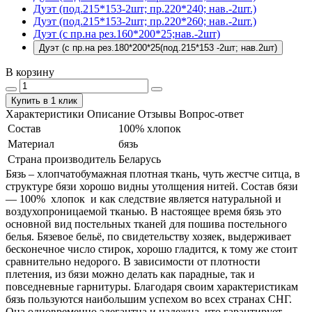
Дуэт (под.215*153-2шт; пр.220*240; нав.-2шт.)
Дуэт (под.215*153-2шт; пр.220*260; нав.-2шт.)
Дуэт (с пр.на рез.160*200*25;нав.-2шт)
Дуэт (с пр.на рез.180*200*25(под.215*153 -2шт; нав.2шт)
В корзину
Купить в 1 клик
Характеристики
Описание
Отзывы
Вопрос-ответ
Состав
100% хлопок
Материал
бязь
Страна производитель
Беларусь
Бязь – хлопчатобумажная плотная ткань, чуть жестче ситца, в
структуре бязи хорошо видны утолщения нитей. Состав бязи
― 100% хлопок и как следствие является натуральной и
воздухопроницаемой тканью. В настоящее время бязь это
основной вид постельных тканей для пошива постельного
белья. Бязевое бельё, по свидетельству хозяек, выдерживает
бесконечное число стирок, хорошо гладится, к тому же стоит
сравнительно недорого. В зависимости от плотности
плетения, из бязи можно делать как парадные, так и
повседневные гарнитуры. Благодаря своим характеристикам
бязь пользуются наибольшим успехом во всех странах СНГ.
Она одновременно элегантна и надежна, что гарантирует