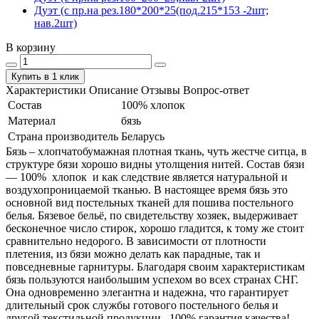
Дуэт (с пр.на рез.180*200*25(под.215*153 -2шт;
нав.2шт)
В корзину
Купить в 1 клик
Характеристики
Описание
Отзывы
Вопрос-ответ
Состав
100% хлопок
Материал
бязь
Страна производитель
Беларусь
Бязь – хлопчатобумажная плотная ткань, чуть жестче ситца, в
структуре бязи хорошо видны утолщения нитей. Состав бязи
― 100% хлопок и как следствие является натуральной и
воздухопроницаемой тканью. В настоящее время бязь это
основной вид постельных тканей для пошива постельного
белья. Бязевое бельё, по свидетельству хозяек, выдерживает
бесконечное число стирок, хорошо гладится, к тому же стоит
сравнительно недорого. В зависимости от плотности
плетения, из бязи можно делать как парадные, так и
повседневные гарнитуры. Благодаря своим характеристикам
бязь пользуются наибольшим успехом во всех странах СНГ.
Она одновременно элегантна и надежна, что гарантирует
длительный срок службы готового постельного белья и
другой текстильной продукции. 100% гарантия качества!