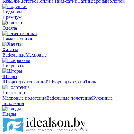
Бязь
Бязь детство
Поплин
Твил-сатин
Сатин
Вареный хлопок
Подушки
Премиум
Одеяла
Наматрасники
Халаты
Вафельные
Махровые
Покрывала
Шторы
Шторы для гостинной
Шторы для кухни
Тюль
Полотенца
Махровые полотенца
Вафельные полотенца
Кухонные
полотенца
Пледы