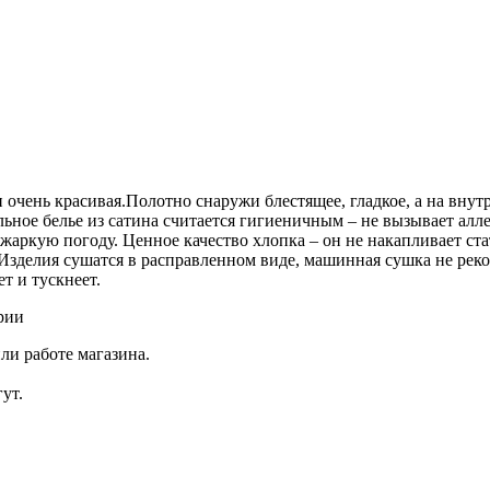
и очень красивая.Полотно снаружи блестящее, гладкое, а на вну
льное белье из сатина считается гигиеничным – не вызывает ал
 жаркую погоду. Ценное качество хлопка – он не накапливает ста
Изделия сушатся в расправленном виде, машинная сушка не реком
ет и тускнеет.
рии
ли работе магазина.
ут.