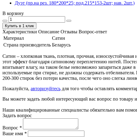
Дуэт (пр.на рез. 180*200*25; под.215*153-2шт; нав. 2шт.)
В корзину
Купить в 1 клик
Характеристики
Описание
Отзывы
Вопрос-ответ
Материал
Сатин
Страна производитель
Беларусь
Сатин – хлопковая ткань, плотная, прочная, износоустойчивая 
этот эффект благодаря сатиновому переплетению нитей. Посте
впитывает влагу, на таком белье невозможно запариться даже в
используемые при стирке, не должны содержать отбеливателя. 
200-300 стирок без потери качества, после чего оно слегка линя
Пожалуйста,
авторизуйтесь
для того чтобы оставлять коммента
Вы можете задать любой интересующий вас вопрос по товару и
Наши квалифицированные специалисты обязательно вам помог
Задать вопрос
Вопрос
*
Ваше имя
*