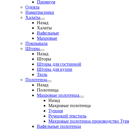
Премиум
Одеяла
Наматрасники
Халаты
Назад
Халаты
Вафельные
Махровые
Покрывала
Шторы
Назад
Шторы
Шторы для гостинной
Шторы для кухни
Тюль
Полотенца
Назад
Полотенца
Махровые полотенца
Назад
Махровые полотенца
Турция
Речицкий текстиль
Махровые полотенца производство Тур
Вафельные полотенца