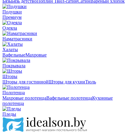
Бязь
Бязь детство
Поплин
Твил-сатин
Сатин
Вареный хлопок
Подушки
Премиум
Одеяла
Наматрасники
Халаты
Вафельные
Махровые
Покрывала
Шторы
Шторы для гостинной
Шторы для кухни
Тюль
Полотенца
Махровые полотенца
Вафельные полотенца
Кухонные
полотенца
Пледы