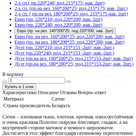
2-х сп.( пр.220*240; под.215*175; нав. 2шт)
2-х сп. (пр.на рез. 160*200*25; под.215*175; нав. 2шт.)
2-х сп. ( пр.на рез. 180*200*25; под. 215*175 нав. 2шт)
Евро (пр. 220*210; под.220*200; нав. 2шт)
Евро (пр. 220*240; под.220*200; нав. 2шт)
Евро (пр. на рез. 140*200*25; под.220*200; нав. 2шт)
Евро (пр. на рез. 160*200*25; под.220*200; нав. 2шт)
Евро (пр. на рез. 180*200*25; под.220*200; нав. 2шт)
Дуэт (пр. 220*210; под 215*153 -2шт; нав.-2шт.)
Дуэт (пр.220*240; под..215*153 -2шт; нав.-2шт.)
Дуэт (пр.на рез. 160*200*25; под.215*153-2шт; нав. 2шт)
Дуэт (пр.на рез. 180*200*25; под.215*153-2шт; нав. 2шт.)
В корзину
Купить в 1 клик
Характеристики
Описание
Отзывы
Вопрос-ответ
Материал
Сатин
Страна производитель
Беларусь
Сатин – хлопковая ткань, плотная, прочная, износоустойчивая
и очень красивая.Полотно снаружи блестящее, гладкое, а на
внутренней стороне матовое и немного шероховатое.
Достигается этот эффект благодаря сатиновому переплетению