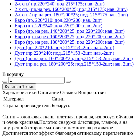
2-х сп.( пр.220*240; под.215*175; нав. 2шт)
2-х сп. (пр.на рез. 160*200*25; под.215*175; нав. 2шт.)
2-х сп. ( пр.на рез. 180*200*25; под. 215*175 нав. 2шт)
Евро (пр. 220*210; под.220*200; нав. 2шт)
Евро (пр. 220*240; под.220*200; нав. 2шт)
Евро (пр. на рез. 140*200*25; под.220*200; нав. 2шт)
Евро (пр. на рез. 160*200*25; под.220*200; нав. 2шт)
Евро (пр. на рез. 180*200*25; под.220*200; нав. 2шт)
Дуэт (пр. 220*210; под 215*153 -2шт; нав.-2шт.)
Дуэт (пр.220*240; под..215*153 -2шт; нав.-2шт.)
Дуэт (пр.на рез. 160*200*25; под.215*153-2шт; нав. 2шт)
Дуэт (пр.на рез. 180*200*25; под.215*153-2шт; нав. 2шт.)
В корзину
Купить в 1 клик
Характеристики
Описание
Отзывы
Вопрос-ответ
Материал
Сатин
Страна производитель
Беларусь
Сатин – хлопковая ткань, плотная, прочная, износоустойчивая
и очень красивая.Полотно снаружи блестящее, гладкое, а на
внутренней стороне матовое и немного шероховатое.
Достигается этот эффект благодаря сатиновому переплетению