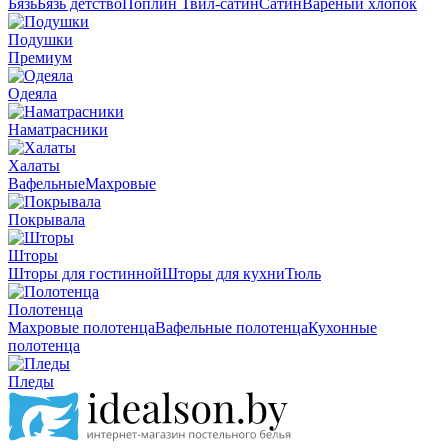
Бязь
Бязь детство
Поплин
Твил-сатин
Сатин
Вареный хлопок
Подушки
Премиум
Одеяла
Наматрасники
Халаты
Вафельные
Махровые
Покрывала
Шторы
Шторы для гостинной
Шторы для кухни
Тюль
Полотенца
Махровые полотенца
Вафельные полотенца
Кухонные
полотенца
Пледы