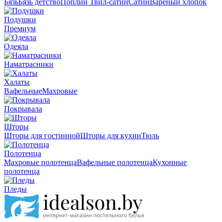
Бязь
Бязь детство
Поплин
Твил-сатин
Сатин
Вареный хлопок
Подушки
Премиум
Одеяла
Наматрасники
Халаты
Вафельные
Махровые
Покрывала
Шторы
Шторы для гостинной
Шторы для кухни
Тюль
Полотенца
Махровые полотенца
Вафельные полотенца
Кухонные
полотенца
Пледы