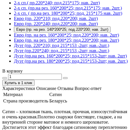
2-х сп.( пр.220*240; под.215*175; нав. 2шт)
2-х сп. (пр.на рез. 160*200*25; под.215*175; нав. 2шт.)
2-х сп. ( пр.на рез. 180*200*25; под. 215*175 нав. 2шт)
Евро (пр. 220*210; под.220*200; нав. 2шт)
Евро (пр. 220*240; под.220*200; нав. 2шт)
Евро (пр. на рез. 140*200*25; под.220*200; нав. 2шт)
Евро (пр. на рез. 160*200*25; под.220*200; нав. 2шт)
Евро (пр. на рез. 180*200*25; под.220*200; нав. 2шт)
Дуэт (пр. 220*210; под 215*153 -2шт; нав.-2шт.)
Дуэт (пр.220*240; под..215*153 -2шт; нав.-2шт.)
Дуэт (пр.на рез. 160*200*25; под.215*153-2шт; нав. 2шт)
Дуэт (пр.на рез. 180*200*25; под.215*153-2шт; нав. 2шт.)
В корзину
Купить в 1 клик
Характеристики
Описание
Отзывы
Вопрос-ответ
Материал
Сатин
Страна производитель
Беларусь
Сатин – хлопковая ткань, плотная, прочная, износоустойчивая
и очень красивая.Полотно снаружи блестящее, гладкое, а на
внутренней стороне матовое и немного шероховатое.
Достигается этот эффект благодаря сатиновому переплетению