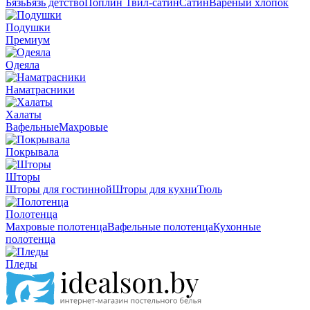
Бязь
Бязь детство
Поплин
Твил-сатин
Сатин
Вареный хлопок
Подушки
Премиум
Одеяла
Наматрасники
Халаты
Вафельные
Махровые
Покрывала
Шторы
Шторы для гостинной
Шторы для кухни
Тюль
Полотенца
Махровые полотенца
Вафельные полотенца
Кухонные
полотенца
Пледы