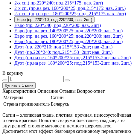
2-х сп.( пр.220*240; под.215*175; нав. 2шт)
2-х сп. (пр.на рез. 160*200*25; под.215*175; нав. 2шт.)
2-х сп. ( пр.на рез. 180*200*25; под. 215*175 нав. 2шт)
Евро (пр. 220*210; под.220*200; нав. 2шт)
Евро (пр. 220*240; под.220*200; нав. 2шт)
Евро (пр. на рез. 140*200*25; под.220*200; нав. 2шт)
Евро (пр. на рез. 160*200*25; под.220*200; нав. 2шт)
Евро (пр. на рез. 180*200*25; под.220*200; нав. 2шт)
Дуэт (пр. 220*210; под 215*153 -2шт; нав.-2шт.)
Дуэт (пр.220*240; под..215*153 -2шт; нав.-2шт.)
Дуэт (пр.на рез. 160*200*25; под.215*153-2шт; нав. 2шт)
Дуэт (пр.на рез. 180*200*25; под.215*153-2шт; нав. 2шт.)
В корзину
Купить в 1 клик
Характеристики
Описание
Отзывы
Вопрос-ответ
Материал
Сатин
Страна производитель
Беларусь
Сатин – хлопковая ткань, плотная, прочная, износоустойчивая
и очень красивая.Полотно снаружи блестящее, гладкое, а на
внутренней стороне матовое и немного шероховатое.
Достигается этот эффект благодаря сатиновому переплетению