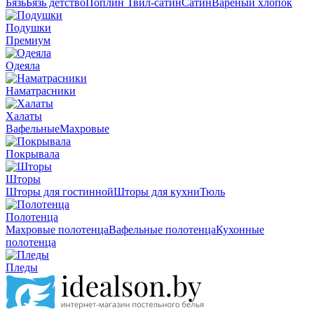
Бязь
Бязь детство
Поплин
Твил-сатин
Сатин
Вареный хлопок
Подушки
Премиум
Одеяла
Наматрасники
Халаты
Вафельные
Махровые
Покрывала
Шторы
Шторы для гостинной
Шторы для кухни
Тюль
Полотенца
Махровые полотенца
Вафельные полотенца
Кухонные
полотенца
Пледы