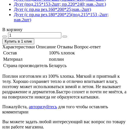
Дуэт (под.215*153-2шт; пр.220*240; нав.-2шт.)
Дуэт (с пр.на рез.160*200*25;нав.-2шт)
Дуэт (с пр.на рез.180*200*25(под.215*153 -2шт;
нав.2шт)
В корзину
Купить в 1 клик
Характеристики
Описание
Отзывы
Вопрос-ответ
Состав
100% хлопок
Материал
поплин
Страна производитель
Беларусь
Поплин изготовлен из 100% хлопка. Мягкий и приятный к
телу. Хорошо сохраняет тепло и отлично впитывает влагу,
поэтому может использоваться зимой и летом. Не вызывает
раздражение и дерматитов.Быстро сохнет и почти не мнётся, а
на поверхности никогда не образуются катышки.
Пожалуйста,
авторизуйтесь
для того чтобы оставлять
комментарии
Вы можете задать любой интересующий вас вопрос по товару
или работе магазина.