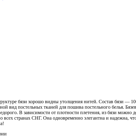
 структуре бязи хорошо видны утолщения нитей. Состав бязи ― 1
ной вид постельных тканей для пошива постельного белья. Бязев
недорого. В зависимости от плотности плетения, из бязи можно 
о всех странах СНГ. Она одновременно элегантна и надежна, чт
а!
рии