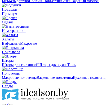
Бязь
Бязь детство
Поплин
Твил-сатин
Сатин
Вареный хлопок
Подушки
Премиум
Одеяла
Наматрасники
Халаты
Вафельные
Махровые
Покрывала
Шторы
Шторы для гостинной
Шторы для кухни
Тюль
Полотенца
Махровые полотенца
Вафельные полотенца
Кухонные полотенц
Пледы
0