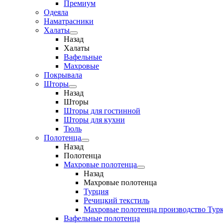
Премиум
Одеяла
Наматрасники
Халаты
Назад
Халаты
Вафельные
Махровые
Покрывала
Шторы
Назад
Шторы
Шторы для гостинной
Шторы для кухни
Тюль
Полотенца
Назад
Полотенца
Махровые полотенца
Назад
Махровые полотенца
Турция
Речицкий текстиль
Махровые полотенца производство Тур
Вафельные полотенца