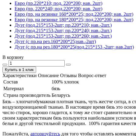
Евро (пр.220*210; под. 220*200; нав. 2шт)
Евро (пр. 220*240; под.220*200; нав. 2шт)
Евро (пр. на резинке 160*200*25; под.220*200; нав. 2шт)
Евро (пр. на резинке 180*200*25; под.220*200; нав. 2шт)
Дуэт (под.215*153-2шт; пр.220*210; нав.-2шт.)
Дуэт (под.215*153-2шт; пр.220*240; нав.-2шт.)
Дуэт (под.215*153-2шт; пр.220*260; нав.-2шт.)
Дуэт (с пр.на рез.160*200*25;нав.-2шт)
Дуэт (с пр.на рез.180*200*25(под.215*153 -2шт; нав.2шт)
В корзину
Купить в 1 клик
Характеристики
Описание
Отзывы
Вопрос-ответ
Состав
100% хлопок
Материал
бязь
Страна производитель
Беларусь
Бязь – хлопчатобумажная плотная ткань, чуть жестче ситца, в
воздухопроницаемой тканью. В настоящее время бязь это основ
число стирок, хорошо гладится, к тому же стоит сравнительно 
своим характеристикам бязь пользуются наибольшим успехом в
белья и другой текстильной продукции. 100% гарантия качеств
Пожалуйста,
авторизуйтесь
для того чтобы оставлять коммента