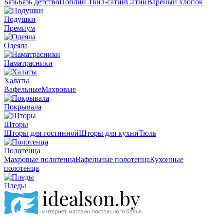
Бязь
Бязь детство
Поплин
Твил-сатин
Сатин
Вареный хлопок
Подушки
Премиум
Одеяла
Наматрасники
Халаты
Вафельные
Махровые
Покрывала
Шторы
Шторы для гостинной
Шторы для кухни
Тюль
Полотенца
Махровые полотенца
Вафельные полотенца
Кухонные
полотенца
Пледы