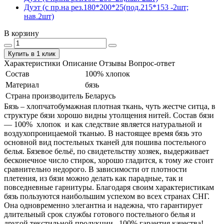
Дуэт (с пр.на рез.180*200*25(под.215*153 -2шт;
нав.2шт)
В корзину
Купить в 1 клик
Характеристики
Описание
Отзывы
Вопрос-ответ
Состав
100% хлопок
Материал
бязь
Страна производитель
Беларусь
Бязь – хлопчатобумажная плотная ткань, чуть жестче ситца, в
структуре бязи хорошо видны утолщения нитей. Состав бязи
― 100% хлопок и как следствие является натуральной и
воздухопроницаемой тканью. В настоящее время бязь это
основной вид постельных тканей для пошива постельного
белья. Бязевое бельё, по свидетельству хозяек, выдерживает
бесконечное число стирок, хорошо гладится, к тому же стоит
сравнительно недорого. В зависимости от плотности
плетения, из бязи можно делать как парадные, так и
повседневные гарнитуры. Благодаря своим характеристикам
бязь пользуются наибольшим успехом во всех странах СНГ.
Она одновременно элегантна и надежна, что гарантирует
длительный срок службы готового постельного белья и
другой текстильной продукции. 100% гарантия качества!