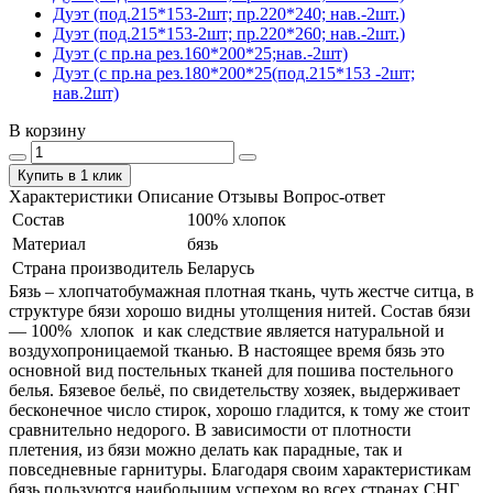
Дуэт (под.215*153-2шт; пр.220*240; нав.-2шт.)
Дуэт (под.215*153-2шт; пр.220*260; нав.-2шт.)
Дуэт (с пр.на рез.160*200*25;нав.-2шт)
Дуэт (с пр.на рез.180*200*25(под.215*153 -2шт;
нав.2шт)
В корзину
Купить в 1 клик
Характеристики
Описание
Отзывы
Вопрос-ответ
Состав
100% хлопок
Материал
бязь
Страна производитель
Беларусь
Бязь – хлопчатобумажная плотная ткань, чуть жестче ситца, в
структуре бязи хорошо видны утолщения нитей. Состав бязи
― 100% хлопок и как следствие является натуральной и
воздухопроницаемой тканью. В настоящее время бязь это
основной вид постельных тканей для пошива постельного
белья. Бязевое бельё, по свидетельству хозяек, выдерживает
бесконечное число стирок, хорошо гладится, к тому же стоит
сравнительно недорого. В зависимости от плотности
плетения, из бязи можно делать как парадные, так и
повседневные гарнитуры. Благодаря своим характеристикам
бязь пользуются наибольшим успехом во всех странах СНГ.