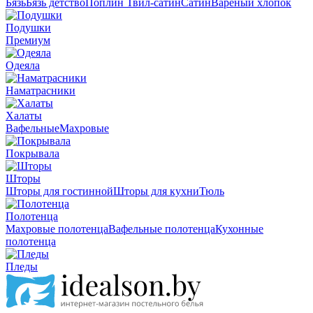
Бязь
Бязь детство
Поплин
Твил-сатин
Сатин
Вареный хлопок
Подушки
Премиум
Одеяла
Наматрасники
Халаты
Вафельные
Махровые
Покрывала
Шторы
Шторы для гостинной
Шторы для кухни
Тюль
Полотенца
Махровые полотенца
Вафельные полотенца
Кухонные
полотенца
Пледы