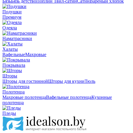
Бязь
Бязь детство
Поплин
Твил-сатин
Сатин
Вареный хлопок
Подушки
Премиум
Одеяла
Наматрасники
Халаты
Вафельные
Махровые
Покрывала
Шторы
Шторы для гостинной
Шторы для кухни
Тюль
Полотенца
Махровые полотенца
Вафельные полотенца
Кухонные
полотенца
Пледы