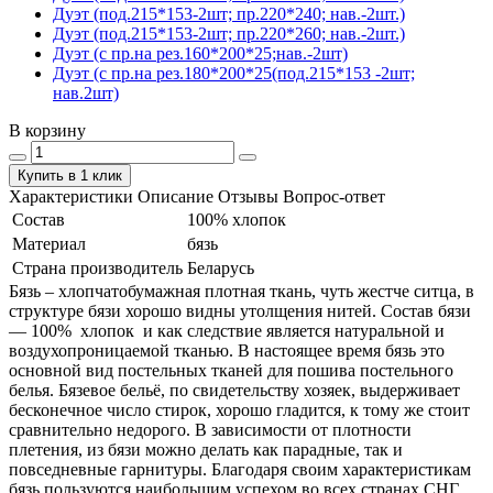
Дуэт (под.215*153-2шт; пр.220*240; нав.-2шт.)
Дуэт (под.215*153-2шт; пр.220*260; нав.-2шт.)
Дуэт (с пр.на рез.160*200*25;нав.-2шт)
Дуэт (с пр.на рез.180*200*25(под.215*153 -2шт;
нав.2шт)
В корзину
Купить в 1 клик
Характеристики
Описание
Отзывы
Вопрос-ответ
Состав
100% хлопок
Материал
бязь
Страна производитель
Беларусь
Бязь – хлопчатобумажная плотная ткань, чуть жестче ситца, в
структуре бязи хорошо видны утолщения нитей. Состав бязи
― 100% хлопок и как следствие является натуральной и
воздухопроницаемой тканью. В настоящее время бязь это
основной вид постельных тканей для пошива постельного
белья. Бязевое бельё, по свидетельству хозяек, выдерживает
бесконечное число стирок, хорошо гладится, к тому же стоит
сравнительно недорого. В зависимости от плотности
плетения, из бязи можно делать как парадные, так и
повседневные гарнитуры. Благодаря своим характеристикам
бязь пользуются наибольшим успехом во всех странах СНГ.