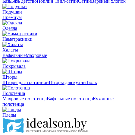
Бязь
Бязь детство
Поплин
Твил-сатин
Сатин
Вареный хлопок
Подушки
Премиум
Одеяла
Наматрасники
Халаты
Вафельные
Махровые
Покрывала
Шторы
Шторы для гостинной
Шторы для кухни
Тюль
Полотенца
Махровые полотенца
Вафельные полотенца
Кухонные
полотенца
Пледы