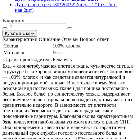
Дуэт (с пр.на рез.180*200*25(под.215*153 -2шт;
нав.2шт)
В корзину
Купить в 1 клик
Характеристики
Описание
Отзывы
Вопрос-ответ
Состав
100% хлопок
Материал
бязь
Страна производитель
Беларусь
Бязь – хлопчатобумажная плотная ткань, чуть жестче ситца, в
структуре бязи хорошо видны утолщения нитей. Состав бязи
― 100% хлопок и как следствие является натуральной и
воздухопроницаемой тканью. В настоящее время бязь это
основной вид постельных тканей для пошива постельного
белья. Бязевое бельё, по свидетельству хозяек, выдерживает
бесконечное число стирок, хорошо гладится, к тому же стоит
сравнительно недорого. В зависимости от плотности
плетения, из бязи можно делать как парадные, так и
повседневные гарнитуры. Благодаря своим характеристикам
бязь пользуются наибольшим успехом во всех странах СНГ.
Она одновременно элегантна и надежна, что гарантирует
длительный срок службы готового постельного белья и
другой текстильной продукции. 100% гарантия качества!