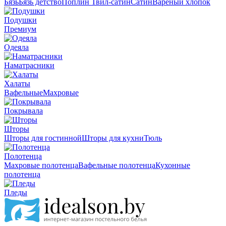
Бязь
Бязь детство
Поплин
Твил-сатин
Сатин
Вареный хлопок
Подушки
Премиум
Одеяла
Наматрасники
Халаты
Вафельные
Махровые
Покрывала
Шторы
Шторы для гостинной
Шторы для кухни
Тюль
Полотенца
Махровые полотенца
Вафельные полотенца
Кухонные
полотенца
Пледы