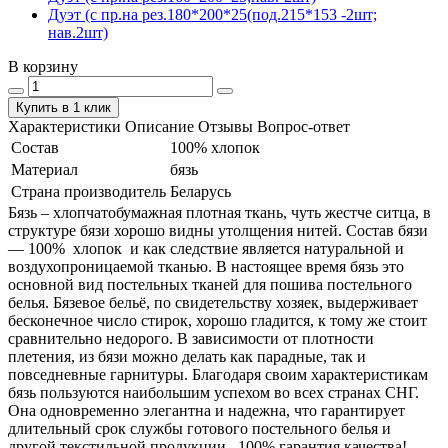
Дуэт (с пр.на рез.180*200*25(под.215*153 -2шт;
нав.2шт)
В корзину
Купить в 1 клик
Характеристики
Описание
Отзывы
Вопрос-ответ
Состав
100% хлопок
Материал
бязь
Страна производитель
Беларусь
Бязь – хлопчатобумажная плотная ткань, чуть жестче ситца, в
структуре бязи хорошо видны утолщения нитей. Состав бязи
― 100% хлопок и как следствие является натуральной и
воздухопроницаемой тканью. В настоящее время бязь это
основной вид постельных тканей для пошива постельного
белья. Бязевое бельё, по свидетельству хозяек, выдерживает
бесконечное число стирок, хорошо гладится, к тому же стоит
сравнительно недорого. В зависимости от плотности
плетения, из бязи можно делать как парадные, так и
повседневные гарнитуры. Благодаря своим характеристикам
бязь пользуются наибольшим успехом во всех странах СНГ.
Она одновременно элегантна и надежна, что гарантирует
длительный срок службы готового постельного белья и
другой текстильной продукции. 100% гарантия качества!