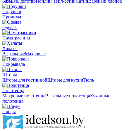
Бязь
Бязь детство
Поплин
Твил-сатин
Сатин
Вареный хлопок
Подушки
Премиум
Одеяла
Наматрасники
Халаты
Вафельные
Махровые
Покрывала
Шторы
Шторы для гостинной
Шторы для кухни
Тюль
Полотенца
Махровые полотенца
Вафельные полотенца
Кухонные
полотенца
Пледы