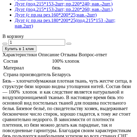
Дуэт (под.215*153-2шт; пр.220*240; нав.-2шт.)
Дуэт (под.215*153-2шт; пр.220*260; нав.-2шт.)
Дуэт (с пр.на рез.160*200*25;нав.-2шт)
Дуэт (с пр.на рез.180*200*25(под.215*153 -2шт;
нав.2шт)
В корзину
Купить в 1 клик
Характеристики
Описание
Отзывы
Вопрос-ответ
Состав
100% хлопок
Материал
бязь
Страна производитель
Беларусь
Бязь – хлопчатобумажная плотная ткань, чуть жестче ситца, в
структуре бязи хорошо видны утолщения нитей. Состав бязи
― 100% хлопок и как следствие является натуральной и
воздухопроницаемой тканью. В настоящее время бязь это
основной вид постельных тканей для пошива постельного
белья. Бязевое бельё, по свидетельству хозяек, выдерживает
бесконечное число стирок, хорошо гладится, к тому же стоит
сравнительно недорого. В зависимости от плотности
плетения, из бязи можно делать как парадные, так и
повседневные гарнитуры. Благодаря своим характеристикам
бязь пользуются наибольшим успехом во всех странах СНГ.