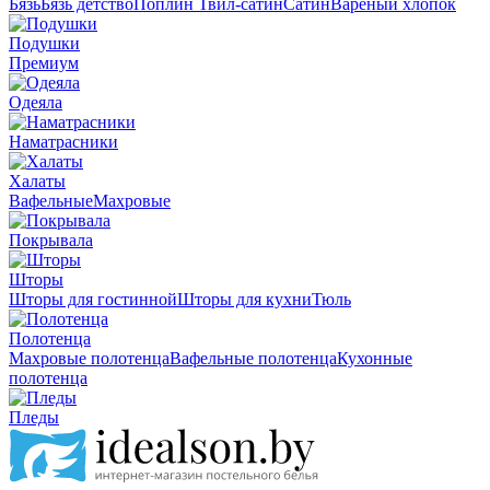
Бязь
Бязь детство
Поплин
Твил-сатин
Сатин
Вареный хлопок
Подушки
Премиум
Одеяла
Наматрасники
Халаты
Вафельные
Махровые
Покрывала
Шторы
Шторы для гостинной
Шторы для кухни
Тюль
Полотенца
Махровые полотенца
Вафельные полотенца
Кухонные
полотенца
Пледы