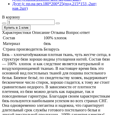
Дуэт (с пр.на рез.180*200*25(под.215*153 -2шт;
нав.2шт)
В корзину
Купить в 1 клик
Характеристики
Описание
Отзывы
Вопрос-ответ
Состав
100% хлопок
Материал
бязь
Страна производитель
Беларусь
Бязь – хлопчатобумажная плотная ткань, чуть жестче ситца, в
структуре бязи хорошо видны утолщения нитей. Состав бязи
― 100% хлопок и как следствие является натуральной и
воздухопроницаемой тканью. В настоящее время бязь это
основной вид постельных тканей для пошива постельного
белья. Бязевое бельё, по свидетельству хозяек, выдерживает
бесконечное число стирок, хорошо гладится, к тому же стоит
сравнительно недорого. В зависимости от плотности
плетения, из бязи можно делать как парадные, так и
повседневные гарнитуры. Благодаря своим характеристикам
бязь пользуются наибольшим успехом во всех странах СНГ.
Она одновременно элегантна и надежна, что гарантирует
длительный срок службы готового постельного белья и
другой текстильной продукции. 100% гарантия качества!