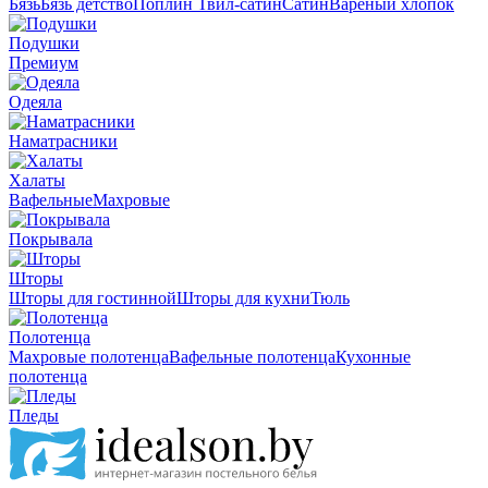
Бязь
Бязь детство
Поплин
Твил-сатин
Сатин
Вареный хлопок
Подушки
Премиум
Одеяла
Наматрасники
Халаты
Вафельные
Махровые
Покрывала
Шторы
Шторы для гостинной
Шторы для кухни
Тюль
Полотенца
Махровые полотенца
Вафельные полотенца
Кухонные
полотенца
Пледы