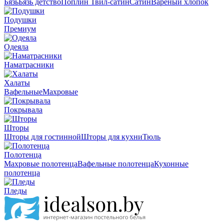
Бязь
Бязь детство
Поплин
Твил-сатин
Сатин
Вареный хлопок
Подушки
Премиум
Одеяла
Наматрасники
Халаты
Вафельные
Махровые
Покрывала
Шторы
Шторы для гостинной
Шторы для кухни
Тюль
Полотенца
Махровые полотенца
Вафельные полотенца
Кухонные
полотенца
Пледы