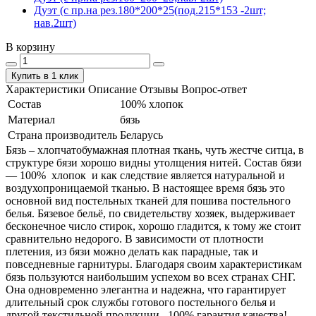
Дуэт (с пр.на рез.180*200*25(под.215*153 -2шт;
нав.2шт)
В корзину
Купить в 1 клик
Характеристики
Описание
Отзывы
Вопрос-ответ
Состав
100% хлопок
Материал
бязь
Страна производитель
Беларусь
Бязь – хлопчатобумажная плотная ткань, чуть жестче ситца, в
структуре бязи хорошо видны утолщения нитей. Состав бязи
― 100% хлопок и как следствие является натуральной и
воздухопроницаемой тканью. В настоящее время бязь это
основной вид постельных тканей для пошива постельного
белья. Бязевое бельё, по свидетельству хозяек, выдерживает
бесконечное число стирок, хорошо гладится, к тому же стоит
сравнительно недорого. В зависимости от плотности
плетения, из бязи можно делать как парадные, так и
повседневные гарнитуры. Благодаря своим характеристикам
бязь пользуются наибольшим успехом во всех странах СНГ.
Она одновременно элегантна и надежна, что гарантирует
длительный срок службы готового постельного белья и
другой текстильной продукции. 100% гарантия качества!