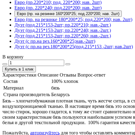
Евро (пр.220*210; под. 220*200; нав. 2шт)
Евро (пр. 220*240; под.220*200; нав. 2шт)
Евро (пр. на резинке 160*200*25; под.220*200; нав. 2шт)
Евро (пр. на резинке 180*200*25; под.220*200; нав. 2шт)
Дуэт (под.215*153-2шт; пр.220*210; нав.-2шт.)
Дуэт (под.215*153-2шт; пр.220*240; нав.-2шт.)
Дуэт (под.215*153-2шт; пр.220*260; нав.-2шт.)
Дуэт (с пр.на рез.160*200*25;нав.-2шт)
Дуэт (с пр.на рез.180*200*25(под.215*153 -2шт; нав.2шт)
В корзину
Купить в 1 клик
Характеристики
Описание
Отзывы
Вопрос-ответ
Состав
100% хлопок
Материал
бязь
Страна производитель
Беларусь
Бязь – хлопчатобумажная плотная ткань, чуть жестче ситца, в
воздухопроницаемой тканью. В настоящее время бязь это основ
число стирок, хорошо гладится, к тому же стоит сравнительно 
своим характеристикам бязь пользуются наибольшим успехом в
белья и другой текстильной продукции. 100% гарантия качеств
Пожалуйста,
авторизуйтесь
для того чтобы оставлять коммента