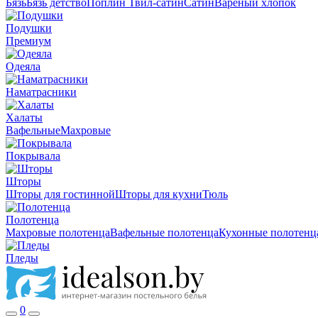
Бязь
Бязь детство
Поплин
Твил-сатин
Сатин
Вареный хлопок
Подушки
Премиум
Одеяла
Наматрасники
Халаты
Вафельные
Махровые
Покрывала
Шторы
Шторы для гостинной
Шторы для кухни
Тюль
Полотенца
Махровые полотенца
Вафельные полотенца
Кухонные полотенц
Пледы
0