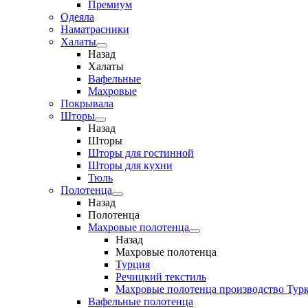
Премиум
Одеяла
Наматрасники
Халаты
Назад
Халаты
Вафельные
Махровые
Покрывала
Шторы
Назад
Шторы
Шторы для гостинной
Шторы для кухни
Тюль
Полотенца
Назад
Полотенца
Махровые полотенца
Назад
Махровые полотенца
Турция
Речицкий текстиль
Махровые полотенца производство Тур
Вафельные полотенца