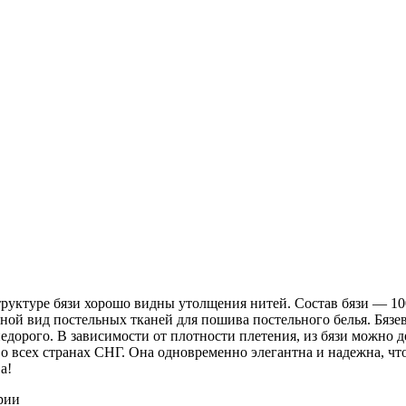
 структуре бязи хорошо видны утолщения нитей. Состав бязи ― 1
ной вид постельных тканей для пошива постельного белья. Бязев
недорого. В зависимости от плотности плетения, из бязи можно 
о всех странах СНГ. Она одновременно элегантна и надежна, чт
а!
рии