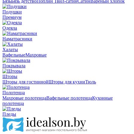
Бязь
Бязь детство
Поплин
Твил-сатин
Сатин
Вареный хлопок
Подушки
Премиум
Одеяла
Наматрасники
Халаты
Вафельные
Махровые
Покрывала
Шторы
Шторы для гостинной
Шторы для кухни
Тюль
Полотенца
Махровые полотенца
Вафельные полотенца
Кухонные
полотенца
Пледы