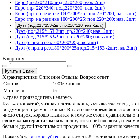
Евро (пр.220*210; под. 220*200; нав. 2шт)
Евро (пр. 220*240; под.220*200; нав. 2шт)
Евро (пр. на резинке 160*200*25; под.220*200; нав. 2шт)
Евро (пр. на резинке 180*200*25; под.220*200; нав. 2шт)
Дуэт (под.215*153-2шт; пр.220*210; нав.-2шт.)
Дуэт (под.215*153-2шт; пр.220*240; нав.-2шт.)
Дуэт (под.215*153-2шт; пр.220*260; нав.-2шт.)
Дуэт (с пр.на рез.160*200*25;нав.-2шт)
Дуэт (с пр.на рез.180*200*25(под.215*153 -2шт; нав.2шт)
В корзину
Купить в 1 клик
Характеристики
Описание
Отзывы
Вопрос-ответ
Состав
100% хлопок
Материал
бязь
Страна производитель
Беларусь
Бязь – хлопчатобумажная плотная ткань, чуть жестче ситца, в
воздухопроницаемой тканью. В настоящее время бязь это основ
число стирок, хорошо гладится, к тому же стоит сравнительно 
своим характеристикам бязь пользуются наибольшим успехом в
белья и другой текстильной продукции. 100% гарантия качеств
Пожалуйста,
авторизуйтесь
для того чтобы оставлять коммента