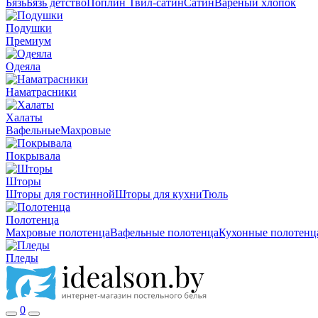
Бязь
Бязь детство
Поплин
Твил-сатин
Сатин
Вареный хлопок
Подушки
Премиум
Одеяла
Наматрасники
Халаты
Вафельные
Махровые
Покрывала
Шторы
Шторы для гостинной
Шторы для кухни
Тюль
Полотенца
Махровые полотенца
Вафельные полотенца
Кухонные полотенц
Пледы
0