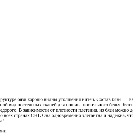
 структуре бязи хорошо видны утолщения нитей. Состав бязи ― 1
ной вид постельных тканей для пошива постельного белья. Бязев
недорого. В зависимости от плотности плетения, из бязи можно 
о всех странах СНГ. Она одновременно элегантна и надежна, чт
а!
рии