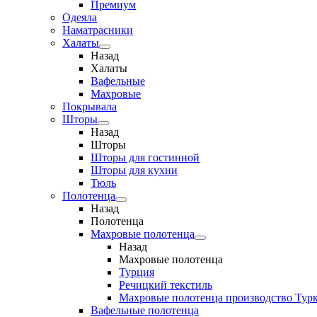
Премиум
Одеяла
Наматрасники
Халаты
Назад
Халаты
Вафельные
Махровые
Покрывала
Шторы
Назад
Шторы
Шторы для гостинной
Шторы для кухни
Тюль
Полотенца
Назад
Полотенца
Махровые полотенца
Назад
Махровые полотенца
Турция
Речицкий текстиль
Махровые полотенца производство Тур
Вафельные полотенца