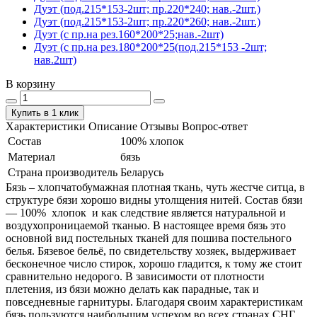
Дуэт (под.215*153-2шт; пр.220*240; нав.-2шт.)
Дуэт (под.215*153-2шт; пр.220*260; нав.-2шт.)
Дуэт (с пр.на рез.160*200*25;нав.-2шт)
Дуэт (с пр.на рез.180*200*25(под.215*153 -2шт;
нав.2шт)
В корзину
Купить в 1 клик
Характеристики
Описание
Отзывы
Вопрос-ответ
Состав
100% хлопок
Материал
бязь
Страна производитель
Беларусь
Бязь – хлопчатобумажная плотная ткань, чуть жестче ситца, в
структуре бязи хорошо видны утолщения нитей. Состав бязи
― 100% хлопок и как следствие является натуральной и
воздухопроницаемой тканью. В настоящее время бязь это
основной вид постельных тканей для пошива постельного
белья. Бязевое бельё, по свидетельству хозяек, выдерживает
бесконечное число стирок, хорошо гладится, к тому же стоит
сравнительно недорого. В зависимости от плотности
плетения, из бязи можно делать как парадные, так и
повседневные гарнитуры. Благодаря своим характеристикам
бязь пользуются наибольшим успехом во всех странах СНГ.