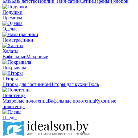
Бязь
Бязь детство
Поплин
Твил-сатин
Сатин
Вареный хлопок
Подушки
Премиум
Одеяла
Наматрасники
Халаты
Вафельные
Махровые
Покрывала
Шторы
Шторы для гостинной
Шторы для кухни
Тюль
Полотенца
Махровые полотенца
Вафельные полотенца
Кухонные
полотенца
Пледы