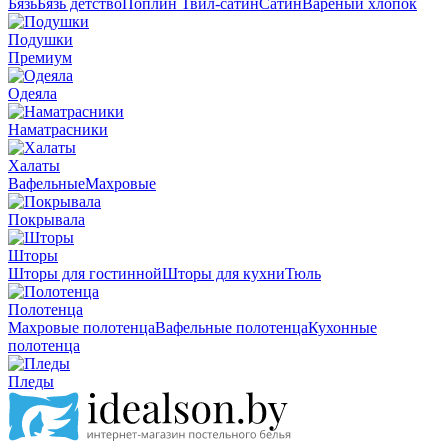
Бязь
Бязь детство
Поплин
Твил-сатин
Сатин
Вареный хлопок
Подушки
Премиум
Одеяла
Наматрасники
Халаты
Вафельные
Махровые
Покрывала
Шторы
Шторы для гостинной
Шторы для кухни
Тюль
Полотенца
Махровые полотенца
Вафельные полотенца
Кухонные
полотенца
Пледы