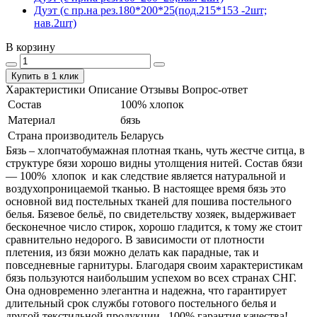
Дуэт (с пр.на рез.180*200*25(под.215*153 -2шт;
нав.2шт)
В корзину
Купить в 1 клик
Характеристики
Описание
Отзывы
Вопрос-ответ
Состав
100% хлопок
Материал
бязь
Страна производитель
Беларусь
Бязь – хлопчатобумажная плотная ткань, чуть жестче ситца, в
структуре бязи хорошо видны утолщения нитей. Состав бязи
― 100% хлопок и как следствие является натуральной и
воздухопроницаемой тканью. В настоящее время бязь это
основной вид постельных тканей для пошива постельного
белья. Бязевое бельё, по свидетельству хозяек, выдерживает
бесконечное число стирок, хорошо гладится, к тому же стоит
сравнительно недорого. В зависимости от плотности
плетения, из бязи можно делать как парадные, так и
повседневные гарнитуры. Благодаря своим характеристикам
бязь пользуются наибольшим успехом во всех странах СНГ.
Она одновременно элегантна и надежна, что гарантирует
длительный срок службы готового постельного белья и
другой текстильной продукции. 100% гарантия качества!