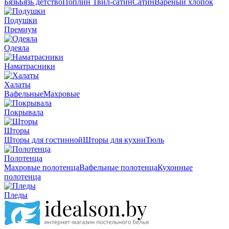
Бязь
Бязь детство
Поплин
Твил-сатин
Сатин
Вареный хлопок
Подушки
Премиум
Одеяла
Наматрасники
Халаты
Вафельные
Махровые
Покрывала
Шторы
Шторы для гостинной
Шторы для кухни
Тюль
Полотенца
Махровые полотенца
Вафельные полотенца
Кухонные
полотенца
Пледы