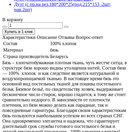
Дуэт (с пр.на рез.180*200*25(под.215*153 -2шт;
нав.2шт)
В корзину
Купить в 1 клик
Характеристики
Описание
Отзывы
Вопрос-ответ
Состав
100% хлопок
Материал
бязь
Страна производитель
Беларусь
Бязь – хлопчатобумажная плотная ткань, чуть жестче ситца, в
структуре бязи хорошо видны утолщения нитей. Состав бязи
― 100% хлопок и как следствие является натуральной и
воздухопроницаемой тканью. В настоящее время бязь это
основной вид постельных тканей для пошива постельного
белья. Бязевое бельё, по свидетельству хозяек, выдерживает
бесконечное число стирок, хорошо гладится, к тому же стоит
сравнительно недорого. В зависимости от плотности
плетения, из бязи можно делать как парадные, так и
повседневные гарнитуры. Благодаря своим характеристикам
бязь пользуются наибольшим успехом во всех странах СНГ.
Она одновременно элегантна и надежна, что гарантирует
длительный срок службы готового постельного белья и
другой текстильной продукции. 100% гарантия качества!