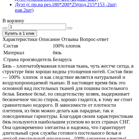
Дуэт (с пр.на рез.180*200*25(под.215*153 -2шт;
нав.2шт)
В корзину
Купить в 1 клик
Характеристики
Описание
Отзывы
Вопрос-ответ
Состав
100% хлопок
Материал
бязь
Страна производитель
Беларусь
Бязь – хлопчатобумажная плотная ткань, чуть жестче ситца, в
структуре бязи хорошо видны утолщения нитей. Состав бязи
― 100% хлопок и как следствие является натуральной и
воздухопроницаемой тканью. В настоящее время бязь это
основной вид постельных тканей для пошива постельного
белья. Бязевое бельё, по свидетельству хозяек, выдерживает
бесконечное число стирок, хорошо гладится, к тому же стоит
сравнительно недорого. В зависимости от плотности
плетения, из бязи можно делать как парадные, так и
повседневные гарнитуры. Благодаря своим характеристикам
бязь пользуются наибольшим успехом во всех странах СНГ.
Она одновременно элегантна и надежна, что гарантирует
длительный срок службы готового постельного белья и
другой текстильной продукции. 100% гарантия качества!