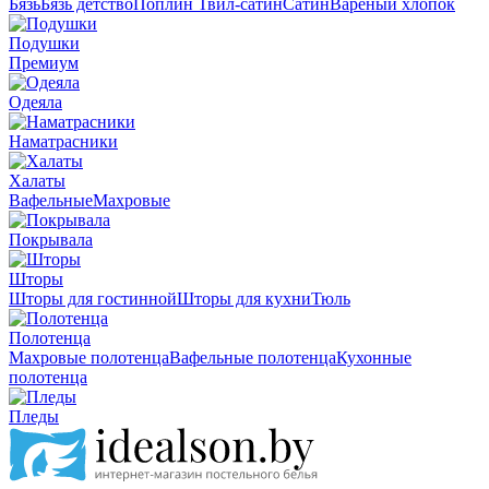
Бязь
Бязь детство
Поплин
Твил-сатин
Сатин
Вареный хлопок
Подушки
Премиум
Одеяла
Наматрасники
Халаты
Вафельные
Махровые
Покрывала
Шторы
Шторы для гостинной
Шторы для кухни
Тюль
Полотенца
Махровые полотенца
Вафельные полотенца
Кухонные
полотенца
Пледы