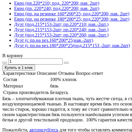
Евро (пр.220*210; под. 220*200; нав. 2шт)
Евро (пр. 220*240; под.220*200; нав. 2шт)
Евро (пр. на резинке 160*200*25; под.220*200; нав. 2шт)
Евро (пр. на резинке 180*200*25; под.220*200; нав. 2шт)
Дуэт (под.215*153-2шт; пр.220*210; нав.-2шт.)
Дуэт (под.215*153-2шт; пр.220*240; нав.-2шт.)
Дуэт (под.215*153-2шт; пр.220*260; нав.-2шт.)
Дуэт (с пр.на рез.160*200*25;нав.-2шт)
Дуэт (с пр.на рез.180*200*25(под.215*153 -2шт; нав.2шт)
В корзину
Купить в 1 клик
Характеристики
Описание
Отзывы
Вопрос-ответ
Состав
100% хлопок
Материал
бязь
Страна производитель
Беларусь
Бязь – хлопчатобумажная плотная ткань, чуть жестче ситца, в
воздухопроницаемой тканью. В настоящее время бязь это основ
число стирок, хорошо гладится, к тому же стоит сравнительно 
своим характеристикам бязь пользуются наибольшим успехом в
белья и другой текстильной продукции. 100% гарантия качеств
Пожалуйста,
авторизуйтесь
для того чтобы оставлять коммента