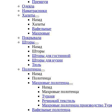
Премиум
Одеяла
Наматрасники
Халаты
Назад
Халаты
Вафельные
Махровые
Покрывала
Шторы
Назад
Шторы
Шторы для гостинной
Шторы для кухни
Тюль
Полотенца
Назад
Полотенца
Махровые полотенца
Назад
Махровые полотенца
Турция
Речицкий текстиль
Махровые полотенца производство Тур
Вафельные полотенца