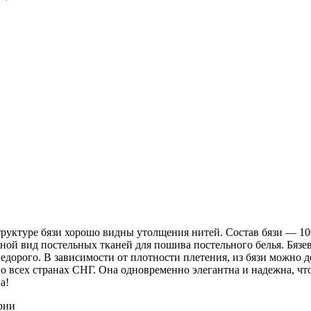
 структуре бязи хорошо видны утолщения нитей. Состав бязи ― 1
ной вид постельных тканей для пошива постельного белья. Бязев
недорого. В зависимости от плотности плетения, из бязи можно 
о всех странах СНГ. Она одновременно элегантна и надежна, чт
а!
рии