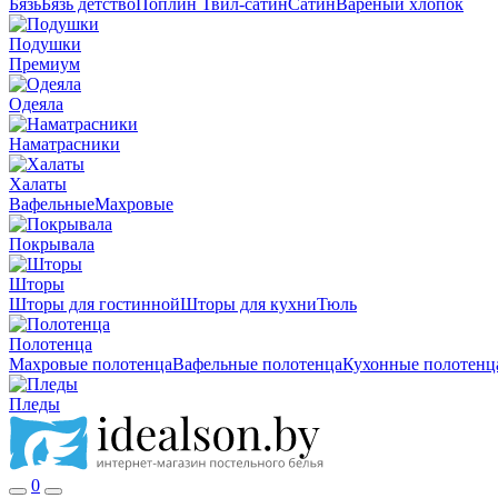
Бязь
Бязь детство
Поплин
Твил-сатин
Сатин
Вареный хлопок
Подушки
Премиум
Одеяла
Наматрасники
Халаты
Вафельные
Махровые
Покрывала
Шторы
Шторы для гостинной
Шторы для кухни
Тюль
Полотенца
Махровые полотенца
Вафельные полотенца
Кухонные полотенц
Пледы
0