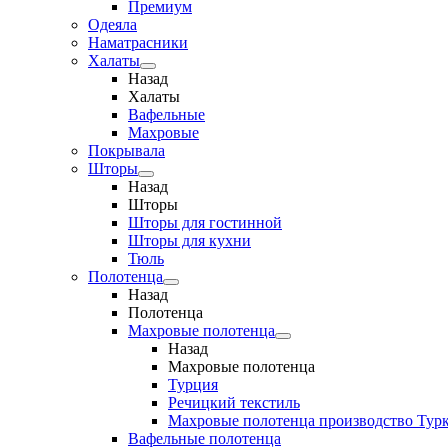
Премиум
Одеяла
Наматрасники
Халаты
Назад
Халаты
Вафельные
Махровые
Покрывала
Шторы
Назад
Шторы
Шторы для гостинной
Шторы для кухни
Тюль
Полотенца
Назад
Полотенца
Махровые полотенца
Назад
Махровые полотенца
Турция
Речицкий текстиль
Махровые полотенца производство Тур
Вафельные полотенца