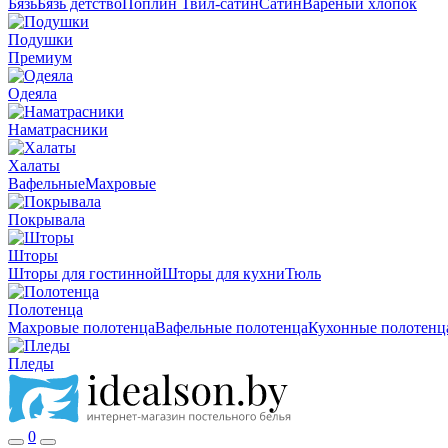
Бязь
Бязь детство
Поплин
Твил-сатин
Сатин
Вареный хлопок
Подушки
Премиум
Одеяла
Наматрасники
Халаты
Вафельные
Махровые
Покрывала
Шторы
Шторы для гостинной
Шторы для кухни
Тюль
Полотенца
Махровые полотенца
Вафельные полотенца
Кухонные полотенц
Пледы
0