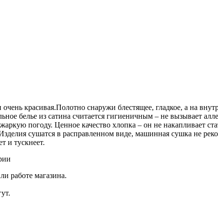
и очень красивая.Полотно снаружи блестящее, гладкое, а на вну
льное белье из сатина считается гигиеничным – не вызывает ал
 жаркую погоду. Ценное качество хлопка – он не накапливает ста
Изделия сушатся в расправленном виде, машинная сушка не реком
ет и тускнеет.
рии
ли работе магазина.
ут.