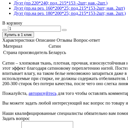
Дуэт (пр.220*240; под..215*153 -2шт; нав.-2шт.)
Дуэт (пр.на рез. 160*200*25; под.215*153-2шт; нав. 2шт)
Дуэт (пр.на рез. 180*200*25; под.215*153-2шт; нав. 2шт.)
В корзину
Купить в 1 клик
Характеристики
Описание
Отзывы
Вопрос-ответ
Материал
Сатин
Страна производитель
Беларусь
Сатин – хлопковая ткань, плотная, прочная, износоустойчивая 
этот эффект благодаря сатиновому переплетению нитей. Посте
впитывает влагу, на таком белье невозможно запариться даже в
используемые при стирке, не должны содержать отбеливателя. 
200-300 стирок без потери качества, после чего оно слегка линя
Пожалуйста,
авторизуйтесь
для того чтобы оставлять коммента
Вы можете задать любой интересующий вас вопрос по товару и
Наши квалифицированные специалисты обязательно вам помог
Задать вопрос