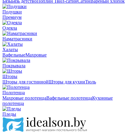
Бязь
Бязь детство
Поплин
Твил-сатин
Сатин
Вареный хлопок
Подушки
Премиум
Одеяла
Наматрасники
Халаты
Вафельные
Махровые
Покрывала
Шторы
Шторы для гостинной
Шторы для кухни
Тюль
Полотенца
Махровые полотенца
Вафельные полотенца
Кухонные
полотенца
Пледы