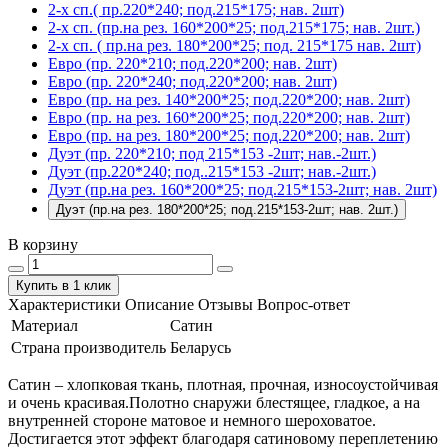
2-х сп.( пр.220*240; под.215*175; нав. 2шт)
2-х сп. (пр.на рез. 160*200*25; под.215*175; нав. 2шт.)
2-х сп. ( пр.на рез. 180*200*25; под. 215*175 нав. 2шт)
Евро (пр. 220*210; под.220*200; нав. 2шт)
Евро (пр. 220*240; под.220*200; нав. 2шт)
Евро (пр. на рез. 140*200*25; под.220*200; нав. 2шт)
Евро (пр. на рез. 160*200*25; под.220*200; нав. 2шт)
Евро (пр. на рез. 180*200*25; под.220*200; нав. 2шт)
Дуэт (пр. 220*210; под 215*153 -2шт; нав.-2шт.)
Дуэт (пр.220*240; под..215*153 -2шт; нав.-2шт.)
Дуэт (пр.на рез. 160*200*25; под.215*153-2шт; нав. 2шт)
Дуэт (пр.на рез. 180*200*25; под.215*153-2шт; нав. 2шт.)
В корзину
Купить в 1 клик
Характеристики
Описание
Отзывы
Вопрос-ответ
Материал
Сатин
Страна производитель
Беларусь
Сатин – хлопковая ткань, плотная, прочная, износоустойчивая
и очень красивая.Полотно снаружи блестящее, гладкое, а на
внутренней стороне матовое и немного шероховатое.
Достигается этот эффект благодаря сатиновому переплетению