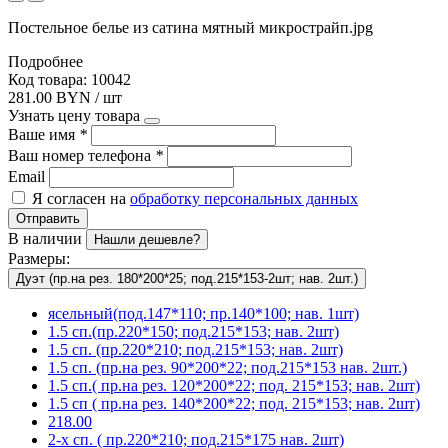
Постельное белье из сатина мятный микрострайп.jpg
Подробнее
Код товара: 10042
281.00 BYN / шт
Узнать цену товара
Ваше имя
*
Ваш номер телефона
*
Email
Я согласен на
обработку персональных данных
Отправить
В наличии
Нашли дешевле?
Размеры:
Дуэт (пр.на рез. 180*200*25; под.215*153-2шт; нав. 2шт.)
ясельный(под.147*110; пр.140*100; нав. 1шт)
1.5 сп.(пр.220*150; под.215*153; нав. 2шт)
1.5 сп. (пр.220*210; под.215*153; нав. 2шт)
1.5 сп. (пр.на рез. 90*200*22; под.215*153 нав. 2шт.)
1.5 сп.( пр.на рез. 120*200*22; под. 215*153; нав. 2шт)
1.5 сп ( пр.на рез. 140*200*22; под. 215*153; нав. 2шт)
218.00
2-х сп. ( пр.220*210; под.215*175 нав. 2шт)