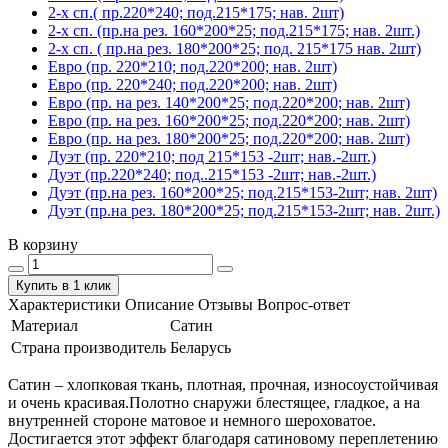
2-х сп.( пр.220*240; под.215*175; нав. 2шт)
2-х сп. (пр.на рез. 160*200*25; под.215*175; нав. 2шт.)
2-х сп. ( пр.на рез. 180*200*25; под. 215*175 нав. 2шт)
Евро (пр. 220*210; под.220*200; нав. 2шт)
Евро (пр. 220*240; под.220*200; нав. 2шт)
Евро (пр. на рез. 140*200*25; под.220*200; нав. 2шт)
Евро (пр. на рез. 160*200*25; под.220*200; нав. 2шт)
Евро (пр. на рез. 180*200*25; под.220*200; нав. 2шт)
Дуэт (пр. 220*210; под 215*153 -2шт; нав.-2шт.)
Дуэт (пр.220*240; под..215*153 -2шт; нав.-2шт.)
Дуэт (пр.на рез. 160*200*25; под.215*153-2шт; нав. 2шт)
Дуэт (пр.на рез. 180*200*25; под.215*153-2шт; нав. 2шт.)
В корзину
Купить в 1 клик
Характеристики
Описание
Отзывы
Вопрос-ответ
Материал
Сатин
Страна производитель
Беларусь
Сатин – хлопковая ткань, плотная, прочная, износоустойчивая
и очень красивая.Полотно снаружи блестящее, гладкое, а на
внутренней стороне матовое и немного шероховатое.
Достигается этот эффект благодаря сатиновому переплетению