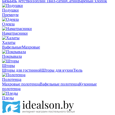
Бязь
Бязь детство
Поплин
Твил-сатин
Сатин
Вареный хлопок
Подушки
Премиум
Одеяла
Наматрасники
Халаты
Вафельные
Махровые
Покрывала
Шторы
Шторы для гостинной
Шторы для кухни
Тюль
Полотенца
Махровые полотенца
Вафельные полотенца
Кухонные
полотенца
Пледы