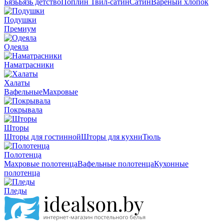
Бязь
Бязь детство
Поплин
Твил-сатин
Сатин
Вареный хлопок
Подушки
Премиум
Одеяла
Наматрасники
Халаты
Вафельные
Махровые
Покрывала
Шторы
Шторы для гостинной
Шторы для кухни
Тюль
Полотенца
Махровые полотенца
Вафельные полотенца
Кухонные
полотенца
Пледы