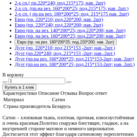
2-х сп.( пр.220*240; под.215*175; нав. 2шт)
2-х сп. (пр.на рез. 160*200*25; под.215*175; нав. 2шт.)
2-х сп. ( пр.на рез. 180*200*25; под. 215*175 нав. 2шт)
Евро (пр. 220*210; под.220*200; нав. 2шт)
Евро (пр. 220*240; под.220*200; нав. 2шт)
Евро (пр. на рез. 140*200*25; под.220*200; нав. 2шт)
Евро (пр. на рез. 160*200*25; под.220*200; нав. 2шт)
Евро (пр. на рез. 180*200*25; под.220*200; нав. 2шт)
Дуэт (пр. 220*210; под 215*153 -2шт; нав.-2шт.)
Дуэт (пр.220*240; под..215*153 -2шт; нав.-2шт.)
Дуэт (пр.на рез. 160*200*25; под.215*153-2шт; нав. 2шт)
Дуэт (пр.на рез. 180*200*25; под.215*153-2шт; нав. 2шт.)
В корзину
Купить в 1 клик
Характеристики
Описание
Отзывы
Вопрос-ответ
Материал
Сатин
Страна производитель
Беларусь
Сатин – хлопковая ткань, плотная, прочная, износоустойчивая
и очень красивая.Полотно снаружи блестящее, гладкое, а на
внутренней стороне матовое и немного шероховатое.
Достигается этот эффект благодаря сатиновому переплетению