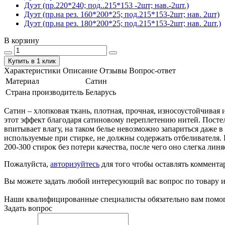
Дуэт (пр.220*240; под..215*153 -2шт; нав.-2шт.)
Дуэт (пр.на рез. 160*200*25; под.215*153-2шт; нав. 2шт)
Дуэт (пр.на рез. 180*200*25; под.215*153-2шт; нав. 2шт.)
В корзину
Купить в 1 клик
Характеристики
Описание
Отзывы
Вопрос-ответ
Материал
Сатин
Страна производитель
Беларусь
Сатин – хлопковая ткань, плотная, прочная, износоустойчивая 
этот эффект благодаря сатиновому переплетению нитей. Посте
впитывает влагу, на таком белье невозможно запариться даже в
используемые при стирке, не должны содержать отбеливателя. 
200-300 стирок без потери качества, после чего оно слегка линя
Пожалуйста,
авторизуйтесь
для того чтобы оставлять коммента
Вы можете задать любой интересующий вас вопрос по товару и
Наши квалифицированные специалисты обязательно вам помог
Задать вопрос