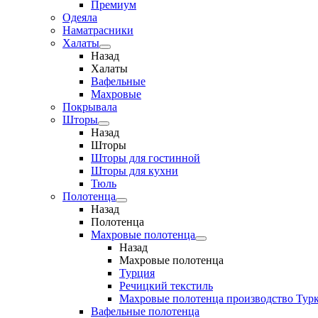
Премиум
Одеяла
Наматрасники
Халаты
Назад
Халаты
Вафельные
Махровые
Покрывала
Шторы
Назад
Шторы
Шторы для гостинной
Шторы для кухни
Тюль
Полотенца
Назад
Полотенца
Махровые полотенца
Назад
Махровые полотенца
Турция
Речицкий текстиль
Махровые полотенца производство Тур
Вафельные полотенца