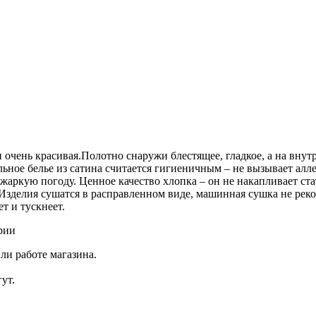
и очень красивая.Полотно снаружи блестящее, гладкое, а на вну
льное белье из сатина считается гигиеничным – не вызывает ал
 жаркую погоду. Ценное качество хлопка – он не накапливает ста
Изделия сушатся в расправленном виде, машинная сушка не реком
ет и тускнеет.
рии
ли работе магазина.
ут.