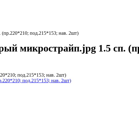
. (пр.220*210; под.215*153; нав. 2шт)
ый микрострайп.jpg 1.5 сп. (п
220*210; под.215*153; нав. 2шт)