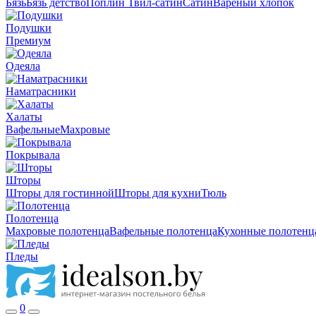
Бязь
Бязь детство
Поплин
Твил-сатин
Сатин
Вареный хлопок
Подушки
Премиум
Одеяла
Наматрасники
Халаты
Вафельные
Махровые
Покрывала
Шторы
Шторы для гостинной
Шторы для кухни
Тюль
Полотенца
Махровые полотенца
Вафельные полотенца
Кухонные полотенц
Пледы
0