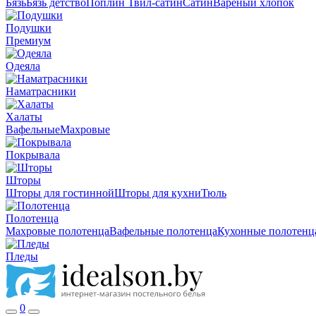
Бязь
Бязь детство
Поплин
Твил-сатин
Сатин
Вареный хлопок
Подушки
Премиум
Одеяла
Наматрасники
Халаты
Вафельные
Махровые
Покрывала
Шторы
Шторы для гостинной
Шторы для кухни
Тюль
Полотенца
Махровые полотенца
Вафельные полотенца
Кухонные полотенц
Пледы
0