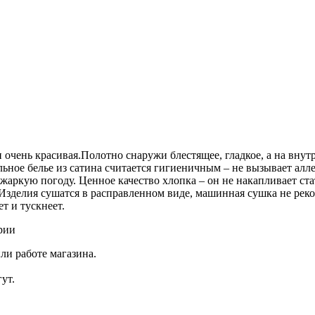
и очень красивая.Полотно снаружи блестящее, гладкое, а на вну
льное белье из сатина считается гигиеничным – не вызывает ал
 жаркую погоду. Ценное качество хлопка – он не накапливает ста
Изделия сушатся в расправленном виде, машинная сушка не реком
ет и тускнеет.
рии
ли работе магазина.
ут.