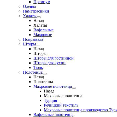
Премиум
Одеяла
Наматрасники
Халаты
Назад
Халаты
Вафельные
Махровые
Покрывала
Шторы
Назад
Шторы
Шторы для гостинной
Шторы для кухни
Тюль
Полотенца
Назад
Полотенца
Махровые полотенца
Назад
Махровые полотенца
Турция
Речицкий текстиль
Махровые полотенца производство Тур
Вафельные полотенца