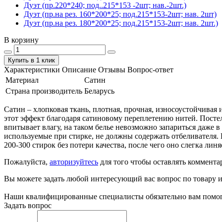
Дуэт (пр.220*240; под..215*153 -2шт; нав.-2шт.)
Дуэт (пр.на рез. 160*200*25; под.215*153-2шт; нав. 2шт)
Дуэт (пр.на рез. 180*200*25; под.215*153-2шт; нав. 2шт.)
В корзину
Купить в 1 клик
Характеристики
Описание
Отзывы
Вопрос-ответ
Материал
Сатин
Страна производитель
Беларусь
Сатин – хлопковая ткань, плотная, прочная, износоустойчивая 
этот эффект благодаря сатиновому переплетению нитей. Посте
впитывает влагу, на таком белье невозможно запариться даже в
используемые при стирке, не должны содержать отбеливателя. 
200-300 стирок без потери качества, после чего оно слегка линя
Пожалуйста,
авторизуйтесь
для того чтобы оставлять коммента
Вы можете задать любой интересующий вас вопрос по товару и
Наши квалифицированные специалисты обязательно вам помог
Задать вопрос