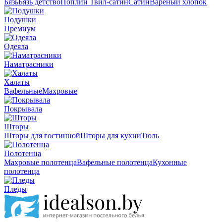
Бязь
Бязь детство
Поплин
Твил-сатин
Сатин
Вареный хлопок
Подушки
Премиум
Одеяла
Наматрасники
Халаты
Вафельные
Махровые
Покрывала
Шторы
Шторы для гостинной
Шторы для кухни
Тюль
Полотенца
Махровые полотенца
Вафельные полотенца
Кухонные
полотенца
Пледы