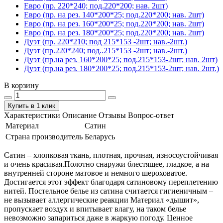
Евро (пр. 220*240; под.220*200; нав. 2шт)
Евро (пр. на рез. 140*200*25; под.220*200; нав. 2шт)
Евро (пр. на рез. 160*200*25; под.220*200; нав. 2шт)
Евро (пр. на рез. 180*200*25; под.220*200; нав. 2шт)
Дуэт (пр. 220*210; под 215*153 -2шт; нав.-2шт.)
Дуэт (пр.220*240; под..215*153 -2шт; нав.-2шт.)
Дуэт (пр.на рез. 160*200*25; под.215*153-2шт; нав. 2шт)
Дуэт (пр.на рез. 180*200*25; под.215*153-2шт; нав. 2шт.)
В корзину
Купить в 1 клик
Характеристики
Описание
Отзывы
Вопрос-ответ
Материал
Сатин
Страна производитель
Беларусь
Сатин – хлопковая ткань, плотная, прочная, износоустойчивая
и очень красивая.Полотно снаружи блестящее, гладкое, а на
внутренней стороне матовое и немного шероховатое.
Достигается этот эффект благодаря сатиновому переплетению
нитей. Постельное белье из сатина считается гигиеничным –
не вызывает аллергические реакции Материал «дышит»,
пропускает воздух и впитывает влагу, на таком белье
невозможно запариться даже в жаркую погоду. Ценное