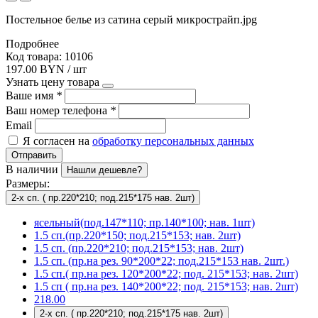
Постельное белье из сатина серый микрострайп.jpg
Подробнее
Код товара: 10106
197.00 BYN / шт
Узнать цену товара
Ваше имя
*
Ваш номер телефона
*
Email
Я согласен на
обработку персональных данных
Отправить
В наличии
Нашли дешевле?
Размеры:
2-х сп. ( пр.220*210; под.215*175 нав. 2шт)
ясельный(под.147*110; пр.140*100; нав. 1шт)
1.5 сп.(пр.220*150; под.215*153; нав. 2шт)
1.5 сп. (пр.220*210; под.215*153; нав. 2шт)
1.5 сп. (пр.на рез. 90*200*22; под.215*153 нав. 2шт.)
1.5 сп.( пр.на рез. 120*200*22; под. 215*153; нав. 2шт)
1.5 сп ( пр.на рез. 140*200*22; под. 215*153; нав. 2шт)
218.00
2-х сп. ( пр.220*210; под.215*175 нав. 2шт)