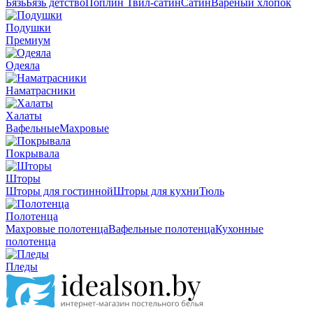
Бязь
Бязь детство
Поплин
Твил-сатин
Сатин
Вареный хлопок
Подушки
Премиум
Одеяла
Наматрасники
Халаты
Вафельные
Махровые
Покрывала
Шторы
Шторы для гостинной
Шторы для кухни
Тюль
Полотенца
Махровые полотенца
Вафельные полотенца
Кухонные
полотенца
Пледы