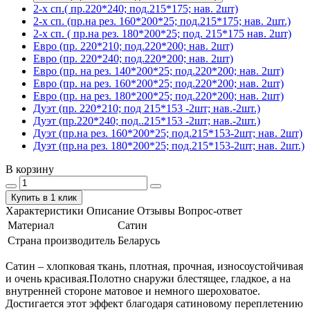
2-х сп.( пр.220*240; под.215*175; нав. 2шт)
2-х сп. (пр.на рез. 160*200*25; под.215*175; нав. 2шт.)
2-х сп. ( пр.на рез. 180*200*25; под. 215*175 нав. 2шт)
Евро (пр. 220*210; под.220*200; нав. 2шт)
Евро (пр. 220*240; под.220*200; нав. 2шт)
Евро (пр. на рез. 140*200*25; под.220*200; нав. 2шт)
Евро (пр. на рез. 160*200*25; под.220*200; нав. 2шт)
Евро (пр. на рез. 180*200*25; под.220*200; нав. 2шт)
Дуэт (пр. 220*210; под 215*153 -2шт; нав.-2шт.)
Дуэт (пр.220*240; под..215*153 -2шт; нав.-2шт.)
Дуэт (пр.на рез. 160*200*25; под.215*153-2шт; нав. 2шт)
Дуэт (пр.на рез. 180*200*25; под.215*153-2шт; нав. 2шт.)
В корзину
Купить в 1 клик
Характеристики
Описание
Отзывы
Вопрос-ответ
Материал
Сатин
Страна производитель
Беларусь
Сатин – хлопковая ткань, плотная, прочная, износоустойчивая
и очень красивая.Полотно снаружи блестящее, гладкое, а на
внутренней стороне матовое и немного шероховатое.
Достигается этот эффект благодаря сатиновому переплетению