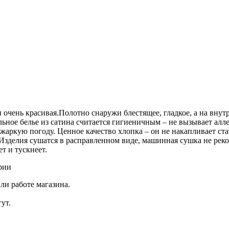
и очень красивая.Полотно снаружи блестящее, гладкое, а на вну
льное белье из сатина считается гигиеничным – не вызывает ал
 жаркую погоду. Ценное качество хлопка – он не накапливает ста
Изделия сушатся в расправленном виде, машинная сушка не реком
ет и тускнеет.
рии
ли работе магазина.
ут.