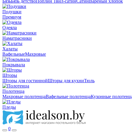
Бязь
Бязь детство
Поплин
Твил-сатин
Сатин
Вареный хлопок
Подушки
Премиум
Одеяла
Наматрасники
Халаты
Вафельные
Махровые
Покрывала
Шторы
Шторы для гостинной
Шторы для кухни
Тюль
Полотенца
Махровые полотенца
Вафельные полотенца
Кухонные полотенц
Пледы
0