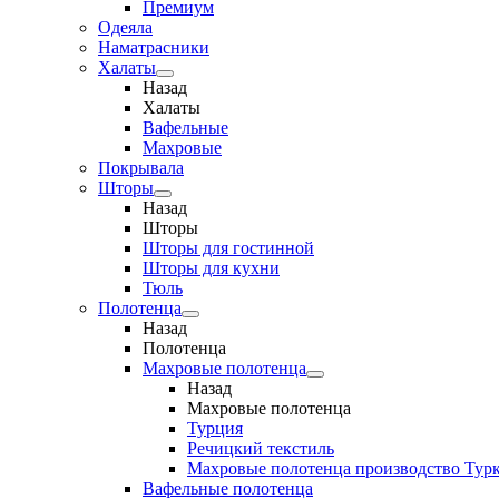
Премиум
Одеяла
Наматрасники
Халаты
Назад
Халаты
Вафельные
Махровые
Покрывала
Шторы
Назад
Шторы
Шторы для гостинной
Шторы для кухни
Тюль
Полотенца
Назад
Полотенца
Махровые полотенца
Назад
Махровые полотенца
Турция
Речицкий текстиль
Махровые полотенца производство Тур
Вафельные полотенца