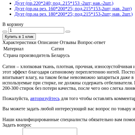
Дуэт (пр.220*240; под..215*153 -2шт; нав.-2шт.)
Дуэт (пр.на рез. 160*200*25; под.215*153-2шт; нав. 2шт)
Дуэт (пр.на рез. 180*200*25; под.215*153-2шт; нав. 2шт.)
В корзину
Купить в 1 клик
Характеристики
Описание
Отзывы
Вопрос-ответ
Материал
Сатин
Страна производитель
Беларусь
Сатин – хлопковая ткань, плотная, прочная, износоустойчивая 
этот эффект благодаря сатиновому переплетению нитей. Посте
впитывает влагу, на таком белье невозможно запариться даже в
используемые при стирке, не должны содержать отбеливателя. 
200-300 стирок без потери качества, после чего оно слегка линя
Пожалуйста,
авторизуйтесь
для того чтобы оставлять коммента
Вы можете задать любой интересующий вас вопрос по товару и
Наши квалифицированные специалисты обязательно вам помог
Задать вопрос