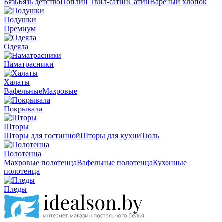
Бязь
Бязь детство
Поплин
Твил-сатин
Сатин
Вареный хлопок
Подушки
Премиум
Одеяла
Наматрасники
Халаты
Вафельные
Махровые
Покрывала
Шторы
Шторы для гостинной
Шторы для кухни
Тюль
Полотенца
Махровые полотенца
Вафельные полотенца
Кухонные
полотенца
Пледы