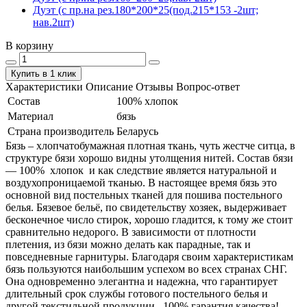
Дуэт (с пр.на рез.180*200*25(под.215*153 -2шт;
нав.2шт)
В корзину
Купить в 1 клик
Характеристики
Описание
Отзывы
Вопрос-ответ
Состав
100% хлопок
Материал
бязь
Страна производитель
Беларусь
Бязь – хлопчатобумажная плотная ткань, чуть жестче ситца, в
структуре бязи хорошо видны утолщения нитей. Состав бязи
― 100% хлопок и как следствие является натуральной и
воздухопроницаемой тканью. В настоящее время бязь это
основной вид постельных тканей для пошива постельного
белья. Бязевое бельё, по свидетельству хозяек, выдерживает
бесконечное число стирок, хорошо гладится, к тому же стоит
сравнительно недорого. В зависимости от плотности
плетения, из бязи можно делать как парадные, так и
повседневные гарнитуры. Благодаря своим характеристикам
бязь пользуются наибольшим успехом во всех странах СНГ.
Она одновременно элегантна и надежна, что гарантирует
длительный срок службы готового постельного белья и
другой текстильной продукции. 100% гарантия качества!